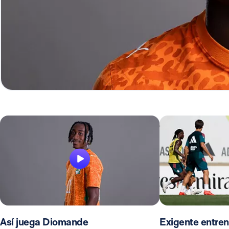
Así juega Diomande
Exigente entren