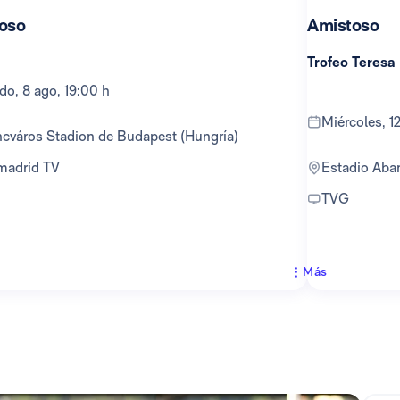
oso
Amistoso
Trofeo Teresa
ado, 8 ago, 19:00 h
miércoles, 
encváros Stadion de Budapest (Hungría)
lmadrid TV
Estadio Ab
TVG
Más