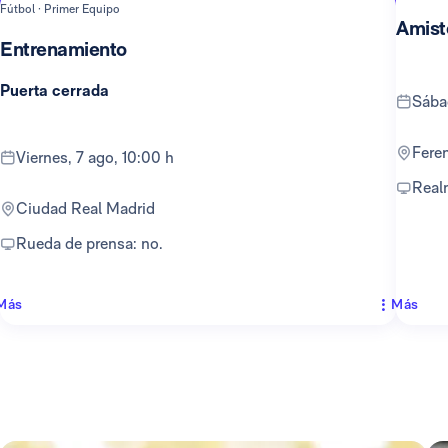
Fútbol · Primer Equipo
Amist
Entrenamiento
Puerta cerrada
sáb
Fer
viernes, 7 ago, 10:00 h
Rea
Ciudad Real Madrid
Rueda de prensa: no.
Más
Más