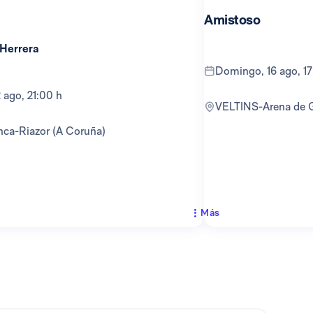
Amistoso
 Herrera
domingo, 16 ago, 1
12 ago, 21:00 h
VELTINS-Arena de 
anca-Riazor (A Coruña)
Más