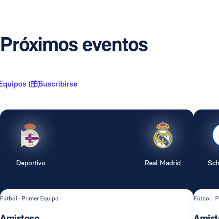
Próximos eventos
Equipos ( 1 )
Suscribirse
Deportivo
Real Madrid
Sch
Fútbol · Primer Equipo
Fútbol · 
Amistoso
Amist