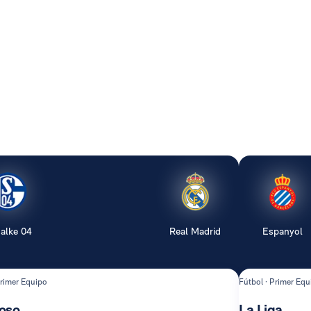
alke 04
Real Madrid
Espanyol
Primer Equipo
Fútbol · Primer Equ
oso
La Liga