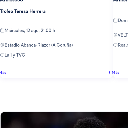
Trofeo Teresa Herrera
dom
miércoles, 12 ago, 21:00 h
VEL
Estadio Abanca-Riazor (A Coruña)
Rea
La 1 y TVG
Más
Más