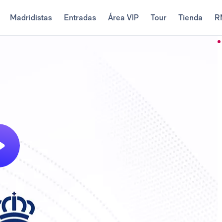
Madridistas
Entradas
Área VIP
Tour
Tienda
R