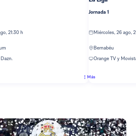
Jornada 1
ago, 21:30 h
miércoles, 26 ago, 
ium
Bernabéu
y Dazn.
Orange TV y Movist
Más