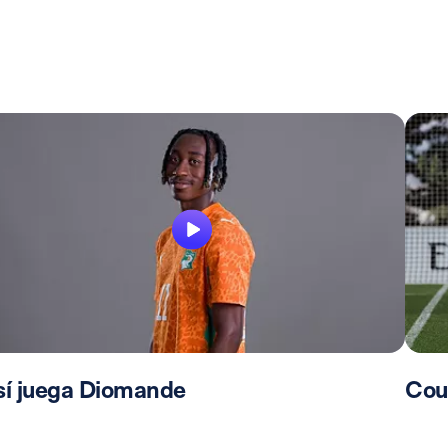
sí juega Diomande
Cou