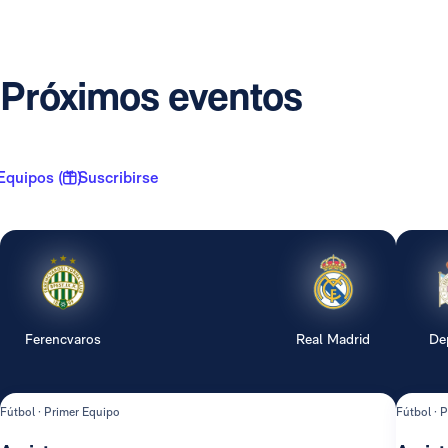
Próximos eventos
Equipos ( 1 )
Suscribirse
Ferencvaros
Real Madrid
De
Fútbol · Primer Equipo
Fútbol · 