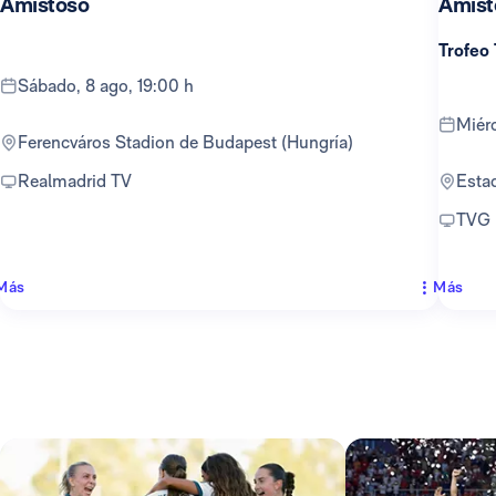
Amistoso
Amist
Trofeo
sábado, 8 ago, 19:00 h
mié
Ferencváros Stadion de Budapest (Hungría)
Realmadrid TV
Est
TVG
Más
Más