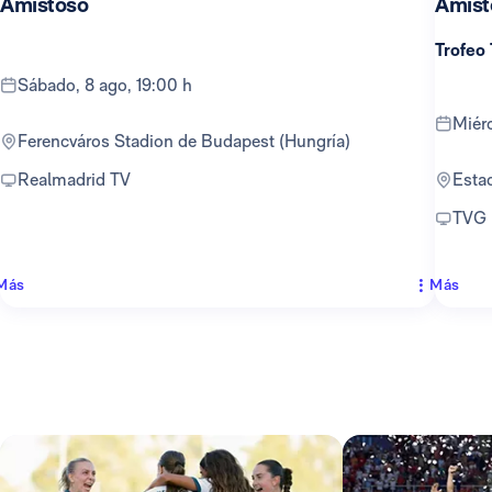
Amistoso
Amist
Trofeo
sábado, 8 ago, 19:00 h
mié
Ferencváros Stadion de Budapest (Hungría)
Realmadrid TV
Est
TVG
Más
Más