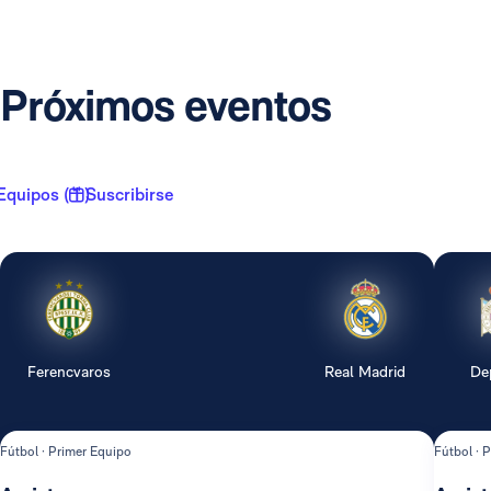
Próximos eventos
Equipos ( 1 )
Suscribirse
Ferencvaros
Real Madrid
De
Fútbol · Primer Equipo
Fútbol · 