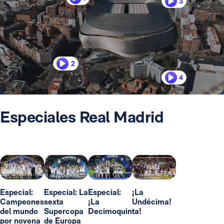
3
2
4
Especiales Real Madrid
Especial:
Especial: La
Especial:
¡La
Campeones
sexta
¡La
Undécima!
del mundo
Supercopa
Decimoquinta!
por novena
de Europa