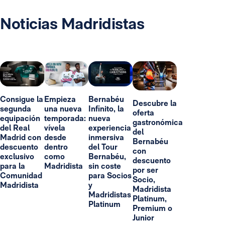
Noticias Madridistas
Consigue la
Empieza
Bernabéu
Descubre la
segunda
una nueva
Infinito, la
oferta
equipación
temporada:
nueva
gastronómica
del Real
vívela
experiencia
del
Madrid con
desde
inmersiva
Bernabéu
descuento
dentro
del Tour
con
exclusivo
como
Bernabéu,
descuento
para la
Madridista
sin coste
por ser
Comunidad
para Socios
Socio,
Madridista
y
Madridista
Madridistas
Platinum,
Platinum
Premium o
Junior