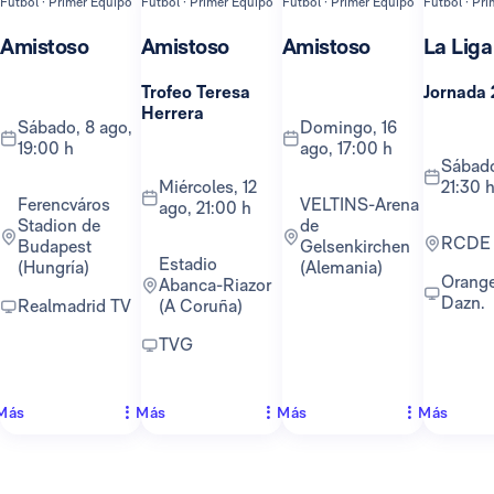
Fútbol · Primer Equipo
Fútbol · Primer Equipo
Fútbol · Primer Equipo
Fútbol · Pr
Amistoso
Amistoso
Amistoso
La Liga
Trofeo Teresa
Jornada 
Herrera
sábado, 8 ago,
domingo, 16
19:00 h
ago, 17:00 h
sábado, 22 ago,
miércoles, 12
21:30 
Ferencváros
VELTINS-Arena
ago, 21:00 h
Stadion de
de
RCDE
Budapest
Gelsenkirchen
Estadio
(Hungría)
(Alemania)
Orange TV y
Abanca-Riazor
Dazn.
Realmadrid TV
(A Coruña)
TVG
Más
Más
Más
Más