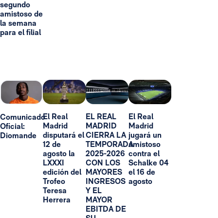
segundo
amistoso de
la semana
para el filial
El Real
EL REAL
El Real
Comunicado
Madrid
MADRID
Madrid
Oficial:
disputará el
CIERRA LA
jugará un
Diomande
12 de
TEMPORADA
amistoso
agosto la
2025-2026
contra el
LXXXI
CON LOS
Schalke 04
edición del
MAYORES
el 16 de
Trofeo
INGRESOS
agosto
Teresa
Y EL
Herrera
MAYOR
EBITDA DE