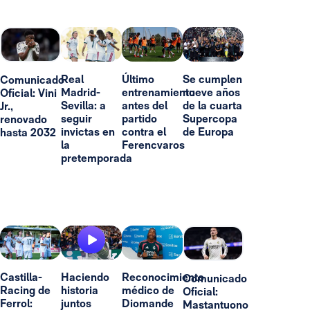
Real
Último
Se cumplen
Comunicado
Madrid-
entrenamiento
nueve años
Oficial: Vini
Sevilla: a
antes del
de la cuarta
Jr.,
seguir
partido
Supercopa
renovado
invictas en
contra el
de Europa
hasta 2032
la
Ferencvaros
pretemporada
Castilla-
Haciendo
Reconocimiento
Comunicado
Racing de
historia
médico de
Oficial:
Ferrol:
juntos
Diomande
Mastantuono