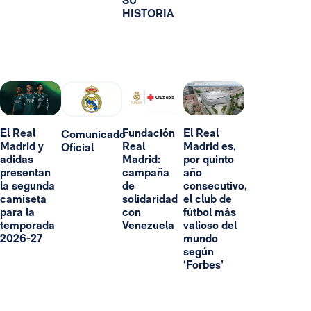
SU
HISTORIA
El Real
Fundación
El Real
Comunicado
Madrid y
Real
Madrid es,
Oficial
adidas
Madrid:
por quinto
presentan
campaña
año
la segunda
de
consecutivo,
camiseta
solidaridad
el club de
para la
con
fútbol más
temporada
Venezuela
valioso del
2026-27
mundo
según
‘Forbes’