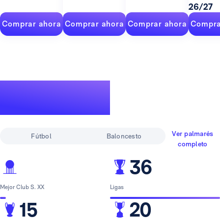
26/27
Comprar ahora
Comprar ahora
Comprar ahora
Compra
Un palmarés de
leyenda
Ver palmarés
Fútbol
Baloncesto
completo
36
Mejor Club S. XX
Ligas
15
20