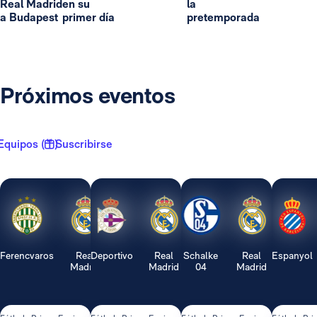
Real Madrid
en su
la
a Budapest
primer día
pretemporada
Próximos eventos
Equipos ( 1 )
Suscribirse
Ferencvaros
Real
Deportivo
Real
Schalke
Real
Espanyol
Madrid
Madrid
04
Madrid