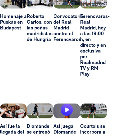
Homenaje a
Roberto
Convocatoria
Ferencvaros-
Puskas en
Carlos, con
del Real
Real
Budapest
las peñas
Madrid
Madrid, hoy
madridistas
contra el
a las 19:00
de Hungría
Ferencvaros
h, en
directo y en
exclusiva
por
Realmadrid
TV y RM
Play
Así fue la
Diomande
Así juega
Courtois se
llegada del
se entrenó
Diomande
incorpora a