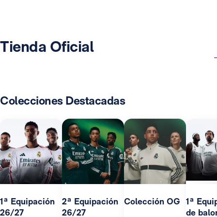
Tienda Oficial
Colecciones Destacadas
1ª Equipación
2ª Equipación
Colección OG
1ª Equi
26/27
26/27
de balo