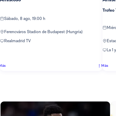
Trofeo
sábado, 8 ago, 19:00 h
mié
Ferencváros Stadion de Budapest (Hungría)
Realmadrid TV
Est
La 1
Más
Más