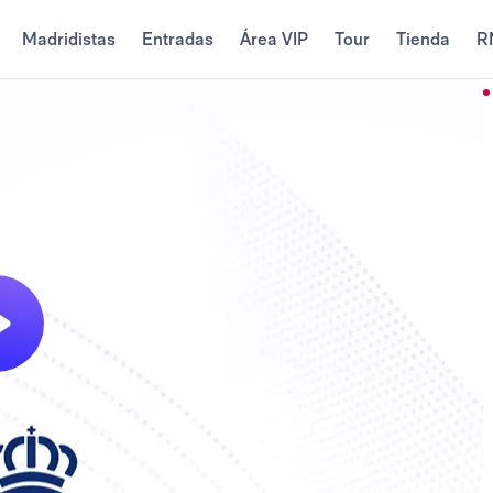
Madridistas
Entradas
Área VIP
Tour
Tienda
R