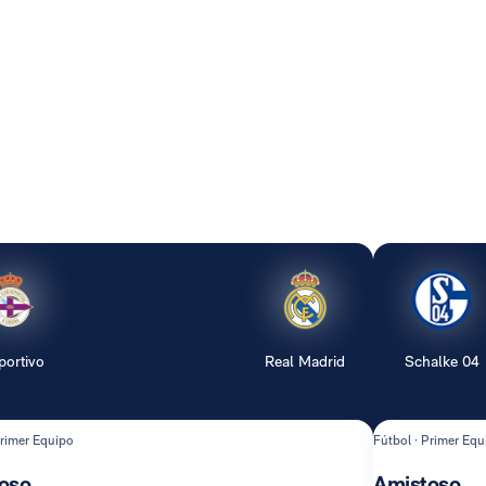
portivo
Real Madrid
Schalke 04
Primer Equipo
Fútbol · Primer Equ
oso
Amistoso