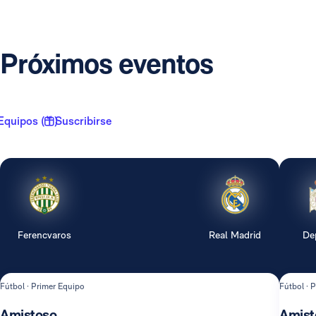
Próximos eventos
Equipos ( 1 )
Suscribirse
Ferencvaros
Real Madrid
De
Fútbol · Primer Equipo
Fútbol · 
Amistoso
Amist