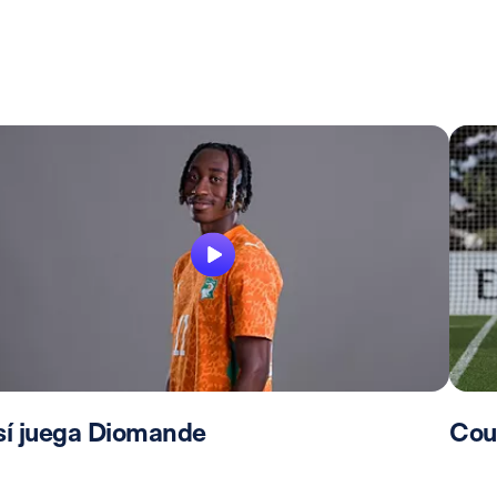
sí juega Diomande
Cou