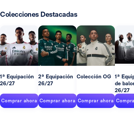
Colecciones Destacadas
1ª Equipación
2ª Equipación
Colección OG
1ª Equi
26/27
26/27
de balo
26/27
Comprar ahora
Comprar ahora
Comprar ahora
Compra