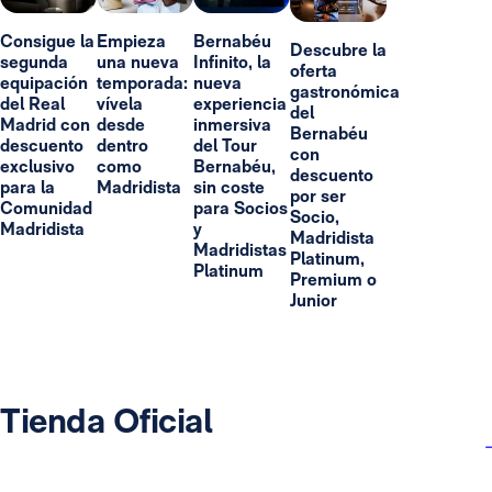
Consigue la
Empieza
Bernabéu
Descubre la
segunda
una nueva
Infinito, la
oferta
equipación
temporada:
nueva
gastronómica
del Real
vívela
experiencia
del
Madrid con
desde
inmersiva
Bernabéu
descuento
dentro
del Tour
con
exclusivo
como
Bernabéu,
descuento
para la
Madridista
sin coste
por ser
Comunidad
para Socios
Socio,
Madridista
y
Madridista
Madridistas
Platinum,
Platinum
Premium o
Junior
Tienda Oficial