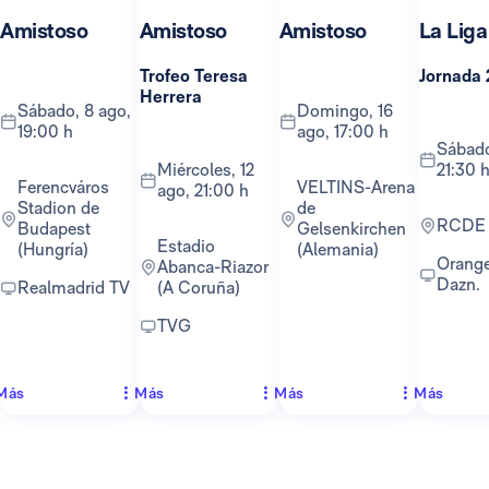
Amistoso
Amistoso
Amistoso
La Liga
Trofeo Teresa
Jornada 
Herrera
sábado, 8 ago,
domingo, 16
19:00 h
ago, 17:00 h
sábado, 22 ago,
miércoles, 12
21:30 
Ferencváros
VELTINS-Arena
ago, 21:00 h
Stadion de
de
RCDE
Budapest
Gelsenkirchen
Estadio
(Hungría)
(Alemania)
Orange TV y
Abanca-Riazor
Dazn.
Realmadrid TV
(A Coruña)
TVG
Más
Más
Más
Más