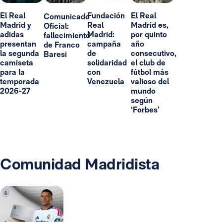
El Real
Fundación
El Real
Comunicado
Madrid y
Real
Madrid es,
Oficial:
adidas
Madrid:
por quinto
fallecimiento
presentan
campaña
año
de Franco
la segunda
de
consecutivo,
Baresi
camiseta
solidaridad
el club de
para la
con
fútbol más
temporada
Venezuela
valioso del
2026-27
mundo
según
‘Forbes’
Comunidad Madridista