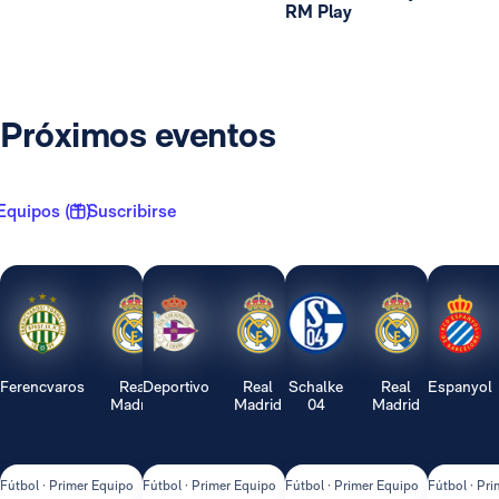
RM Play
Próximos eventos
Equipos ( 1 )
Suscribirse
Ferencvaros
Real
Deportivo
Real
Schalke
Real
Espanyol
Madrid
Madrid
04
Madrid
Fútbol · Primer Equipo
Fútbol · Primer Equipo
Fútbol · Primer Equipo
Fútbol · Pr