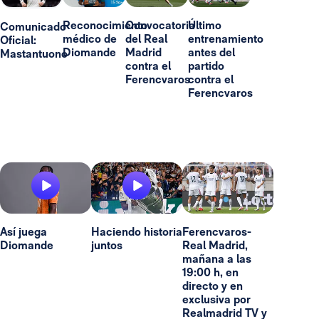
Reconocimiento
Convocatoria
Último
Comunicado
médico de
del Real
entrenamiento
Oficial:
Diomande
Madrid
antes del
Mastantuono
contra el
partido
Ferencvaros
contra el
Ferencvaros
Así juega
Haciendo historia
Ferencvaros-
Diomande
juntos
Real Madrid,
mañana a las
19:00 h, en
directo y en
exclusiva por
Realmadrid TV y