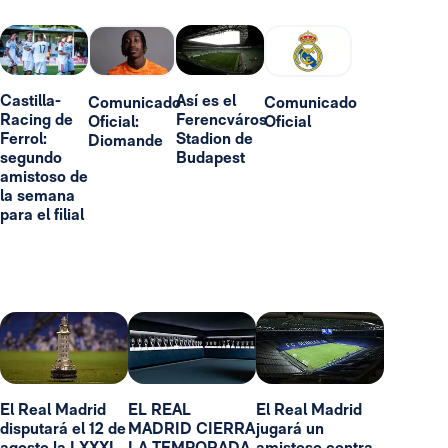
Castilla-
Así es el
Comunicado
Comunicado
Racing de
Ferencváros
Oficial:
Oficial
Ferrol:
Stadion de
Diomande
segundo
Budapest
amistoso de
la semana
para el filial
El Real Madrid
EL REAL
El Real Madrid
disputará el 12 de
MADRID CIERRA
jugará un
agosto la LXXXI
LA TEMPORADA
amistoso contra