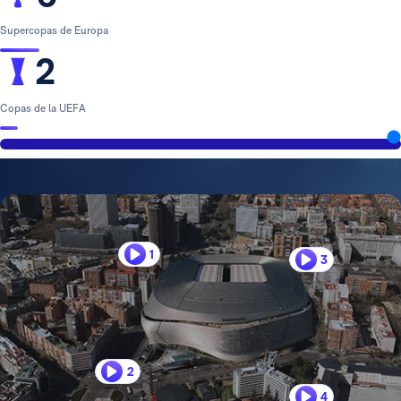
Supercopas de Europa
2
Copas de la UEFA
1
3
2
4