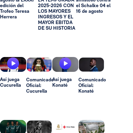
edición del
2025-2026 CON
el Schalke 04 el
Trofeo Teresa
LOS MAYORES
16 de agosto
Herrera
INGRESOS Y EL
MAYOR EBITDA
DE SU HISTORIA
Así juega
Así juega
Comunicado
Comunicado
Cucurella
Konaté
Oficial:
Oficial:
Cucurella
Konaté