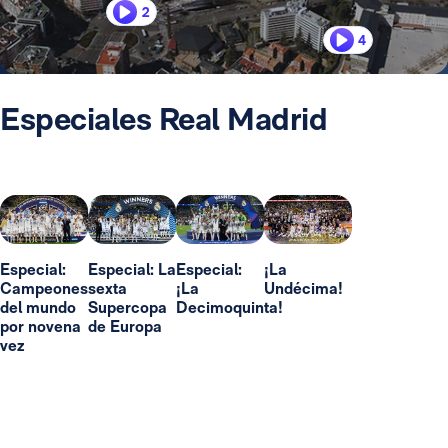
2
4
Especiales Real Madrid
Especial:
Especial: La
Especial:
¡La
Campeones
sexta
¡La
Undécima!
del mundo
Supercopa
Decimoquinta!
por novena
de Europa
vez