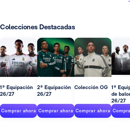
Colecciones Destacadas
1ª Equipación
2ª Equipación
Colección OG
1ª Equi
26/27
26/27
de balo
26/27
Comprar ahora
Comprar ahora
Comprar ahora
Compra