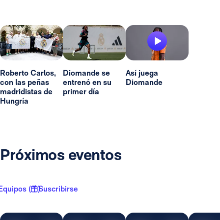
Roberto Carlos,
Diomande se
Así juega
con las peñas
entrenó en su
Diomande
madridistas de
primer día
Hungría
Próximos eventos
Equipos ( 1 )
Suscribirse