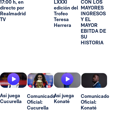
17:00 h, en
LXXXI
CON LOS
directo por
edición del
MAYORES
Realmadrid
Trofeo
INGRESOS
TV
Teresa
Y EL
Herrera
MAYOR
EBITDA DE
SU
HISTORIA
Así juega
Así juega
Comunicado
Comunicado
Cucurella
Konaté
Oficial:
Oficial:
Cucurella
Konaté