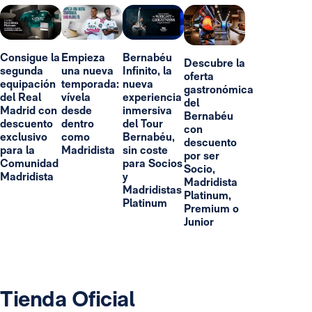
Consigue la
Empieza
Bernabéu
Descubre la
segunda
una nueva
Infinito, la
oferta
equipación
temporada:
nueva
gastronómica
del Real
vívela
experiencia
del
Madrid con
desde
inmersiva
Bernabéu
descuento
dentro
del Tour
con
exclusivo
como
Bernabéu,
descuento
para la
Madridista
sin coste
por ser
Comunidad
para Socios
Socio,
Madridista
y
Madridista
Madridistas
Platinum,
Platinum
Premium o
Junior
Tienda Oficial