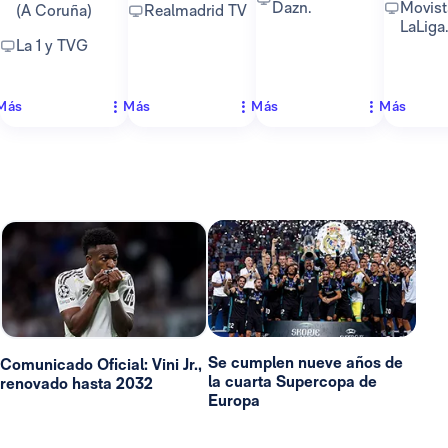
Dazn.
Movist
(A Coruña)
Realmadrid TV
LaLiga
La 1 y TVG
Más
Más
Más
Más
Se cumplen nueve años de
Comunicado Oficial: Vini Jr.,
la cuarta Supercopa de
renovado hasta 2032
Europa