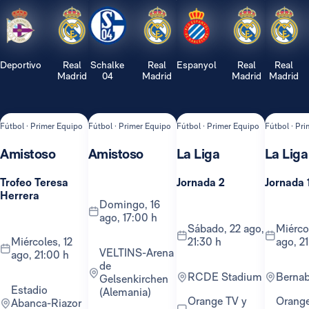
Deportivo
Real
Schalke
Real
Espanyol
Real
Real
Madrid
04
Madrid
Madrid
Madrid
Fútbol · Primer Equipo
Fútbol · Primer Equipo
Fútbol · Primer Equipo
Fútbol · Pr
Amistoso
Amistoso
La Liga
La Liga
Trofeo Teresa
Jornada 2
Jornada 
Herrera
domingo, 16
ago, 17:00 h
sábado, 22 ago,
miércoles, 26
miércoles, 12
21:30 h
ago, 2
VELTINS-Arena
ago, 21:00 h
de
RCDE Stadium
Berna
Gelsenkirchen
Estadio
(Alemania)
Orange TV y
Orange TV y
Abanca-Riazor