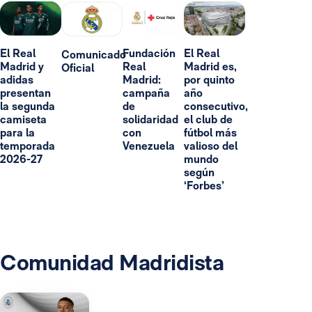
El Real
Fundación
El Real
Comunicado
Madrid y
Real
Madrid es,
Oficial
adidas
Madrid:
por quinto
presentan
campaña
año
la segunda
de
consecutivo,
camiseta
solidaridad
el club de
para la
con
fútbol más
temporada
Venezuela
valioso del
2026-27
mundo
según
‘Forbes’
Comunidad Madridista