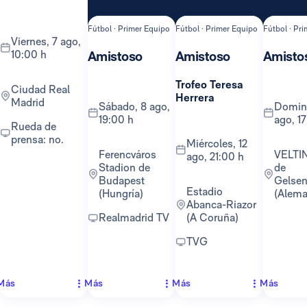
Fútbol · Primer Equipo
Fútbol · Primer Equipo
Fútbol · Pr
viernes, 7 ago,
10:00 h
Amistoso
Amistoso
Amisto
Trofeo Teresa
Ciudad Real
Herrera
Madrid
sábado, 8 ago,
domingo, 16
19:00 h
ago, 1
Rueda de
prensa: no.
miércoles, 12
Ferencváros
VELTINS-Arena
ago, 21:00 h
Stadion de
de
Budapest
Gelsen
Estadio
(Hungría)
(Alema
Abanca-Riazor
Realmadrid TV
(A Coruña)
TVG
Más
Más
Más
Más