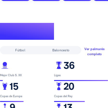
Un palmarés de
leyenda
Ver palmarés
Fútbol
Baloncesto
completo
36
Mejor Club S. XX
Ligas
15
20
Copas de Europa
Copas del Rey
9
13