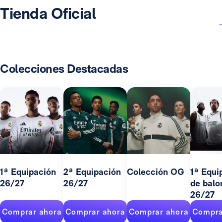
Tienda Oficial
Colecciones Destacadas
1ª Equipación
2ª Equipación
Colección OG
1ª Equi
26/27
26/27
de balo
26/27
Comprar ahora
Comprar ahora
Comprar ahora
Compra