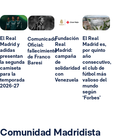
El Real
Fundación
El Real
Comunicado
Madrid y
Real
Madrid es,
Oficial:
adidas
Madrid:
por quinto
fallecimiento
presentan
campaña
año
de Franco
la segunda
de
consecutivo,
Baresi
camiseta
solidaridad
el club de
para la
con
fútbol más
temporada
Venezuela
valioso del
2026-27
mundo
según
‘Forbes’
Comunidad Madridista