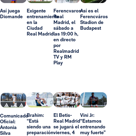
Así juega
Exigente
Ferencvaros-
Así es el
Diomande
entrenamiento
Real
Ferencváros
en la
Madrid, el
Stadion de
Ciudad
sábado a
Budapest
Real Madrid
las 19:00 h,
en directo
por
Realmadrid
TV y RM
Play
Brahim:
El Betis-
Vini Jr:
Comunicado
“Está
Real Madrid
“Estamos
Oficial:
siendo una
se jugará el
entrenando
Antonia
preparación
viernes, 4
muy fuerte”
Silva