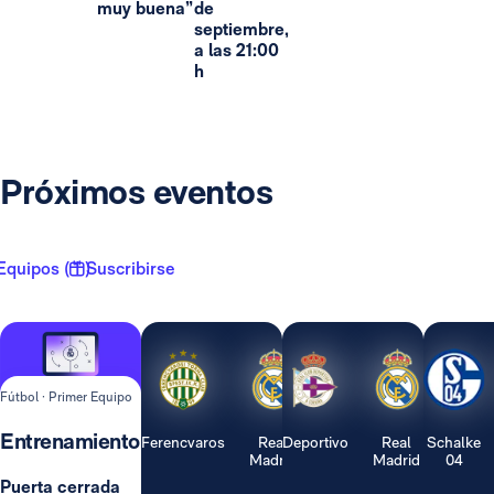
muy buena”
de
septiembre,
a las 21:00
h
Próximos eventos
Equipos ( 1 )
Suscribirse
Fútbol · Primer Equipo
Entrenamiento
Ferencvaros
Real
Deportivo
Real
Schalke
Madrid
Madrid
04
Puerta cerrada