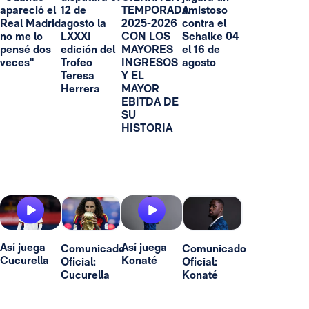
apareció el
12 de
TEMPORADA
amistoso
Real Madrid
agosto la
2025-2026
contra el
no me lo
LXXXI
CON LOS
Schalke 04
pensé dos
edición del
MAYORES
el 16 de
veces"
Trofeo
INGRESOS
agosto
Teresa
Y EL
Herrera
MAYOR
EBITDA DE
SU
HISTORIA
Así juega
Así juega
Comunicado
Comunicado
Cucurella
Konaté
Oficial:
Oficial:
Cucurella
Konaté