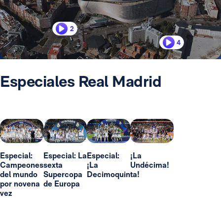
2
4
Especiales Real Madrid
Especial:
Especial: La
Especial:
¡La
Campeones
sexta
¡La
Undécima!
del mundo
Supercopa
Decimoquinta!
por novena
de Europa
vez