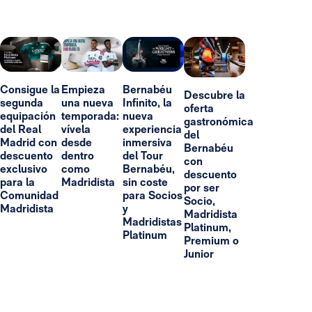
Consigue la
Empieza
Bernabéu
Descubre la
segunda
una nueva
Infinito, la
oferta
equipación
temporada:
nueva
gastronómica
del Real
vívela
experiencia
del
Madrid con
desde
inmersiva
Bernabéu
descuento
dentro
del Tour
con
exclusivo
como
Bernabéu,
descuento
para la
Madridista
sin coste
por ser
Comunidad
para Socios
Socio,
Madridista
y
Madridista
Madridistas
Platinum,
Platinum
Premium o
Junior