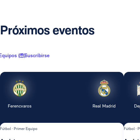
Próximos eventos
Equipos ( 1 )
Suscribirse
Ferencvaros
Real Madrid
De
Fútbol · Primer Equipo
Fútbol · 