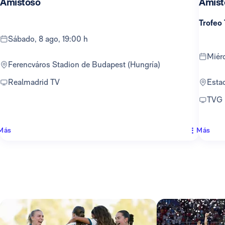
Amistoso
Amist
Trofeo
sábado, 8 ago, 19:00 h
mié
Ferencváros Stadion de Budapest (Hungría)
Realmadrid TV
Est
TVG
Más
Más