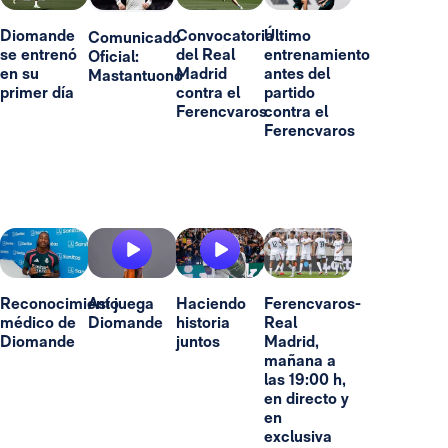
Diomande
Convocatoria
Último
Comunicado
se entrenó
del Real
entrenamiento
Oficial:
en su
Madrid
antes del
Mastantuono
primer día
contra el
partido
Ferencvaros
contra el
Ferencvaros
Reconocimiento
Así juega
Haciendo
Ferencvaros-
médico de
Diomande
historia
Real
Diomande
juntos
Madrid,
mañana a
las 19:00 h,
en directo y
en
exclusiva