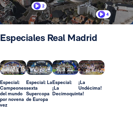
2
4
Especiales Real Madrid
Especial:
Especial: La
Especial:
¡La
Campeones
sexta
¡La
Undécima!
del mundo
Supercopa
Decimoquinta!
por novena
de Europa
vez