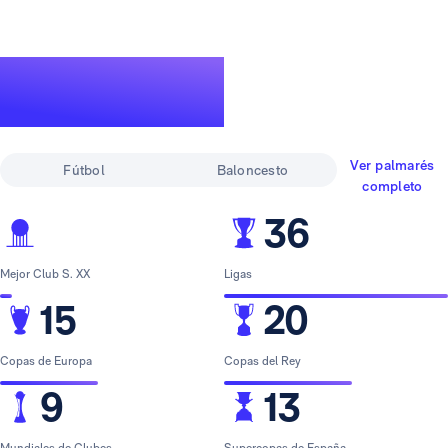
Un palmarés de
leyenda
Ver palmarés
Fútbol
Baloncesto
completo
36
Mejor Club S. XX
Ligas
15
20
Copas de Europa
Copas del Rey
9
13