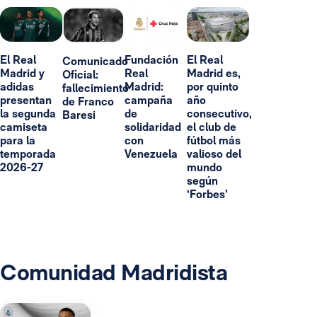
El Real
Fundación
El Real
Comunicado
Madrid y
Real
Madrid es,
Oficial:
adidas
Madrid:
por quinto
fallecimiento
presentan
campaña
año
de Franco
la segunda
de
consecutivo,
Baresi
camiseta
solidaridad
el club de
para la
con
fútbol más
temporada
Venezuela
valioso del
2026-27
mundo
según
‘Forbes’
Comunidad Madridista