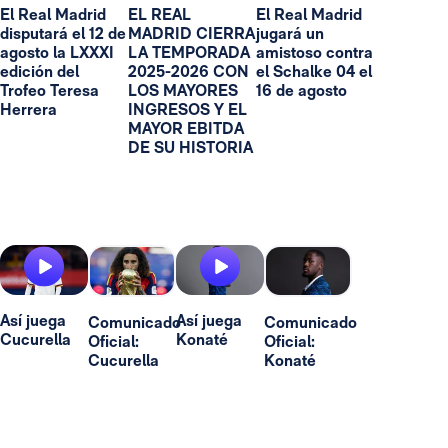
El Real Madrid
EL REAL
El Real Madrid
disputará el 12 de
MADRID CIERRA
jugará un
agosto la LXXXI
LA TEMPORADA
amistoso contra
edición del
2025-2026 CON
el Schalke 04 el
Trofeo Teresa
LOS MAYORES
16 de agosto
Herrera
INGRESOS Y EL
MAYOR EBITDA
DE SU HISTORIA
Así juega
Así juega
Comunicado
Comunicado
Cucurella
Konaté
Oficial:
Oficial:
Cucurella
Konaté