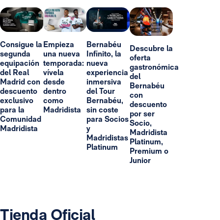
Consigue la
Empieza
Bernabéu
Descubre la
segunda
una nueva
Infinito, la
oferta
equipación
temporada:
nueva
gastronómica
del Real
vívela
experiencia
del
Madrid con
desde
inmersiva
Bernabéu
descuento
dentro
del Tour
con
exclusivo
como
Bernabéu,
descuento
para la
Madridista
sin coste
por ser
Comunidad
para Socios
Socio,
Madridista
y
Madridista
Madridistas
Platinum,
Platinum
Premium o
Junior
Tienda Oficial