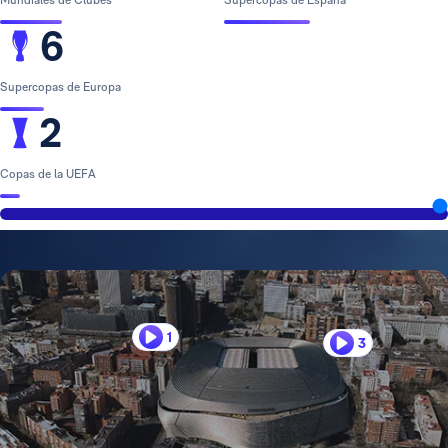
Mundiales de Clubes
Supercopas de España
6
Supercopas de Europa
2
Copas de la UEFA
1
3