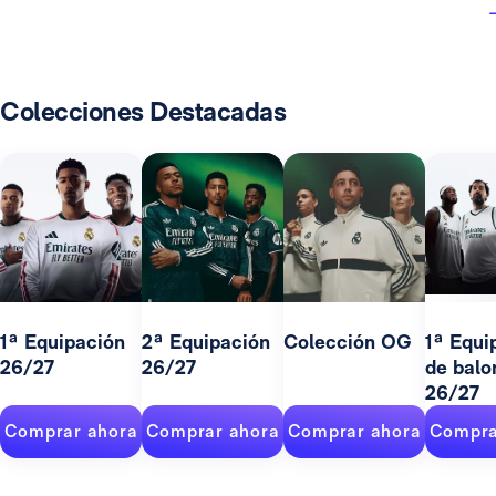
Colecciones Destacadas
1ª Equipación
2ª Equipación
Colección OG
1ª Equi
26/27
26/27
de balo
26/27
Comprar ahora
Comprar ahora
Comprar ahora
Compra