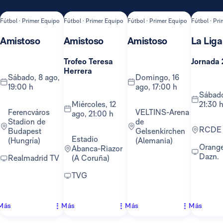
Fútbol · Primer Equipo
Fútbol · Primer Equipo
Fútbol · Primer Equipo
Fútbol · Pr
Amistoso
Amistoso
Amistoso
La Liga
Trofeo Teresa
Jornada 
Herrera
sábado, 8 ago,
domingo, 16
19:00 h
ago, 17:00 h
sábado, 22 ago,
miércoles, 12
21:30 
Ferencváros
VELTINS-Arena
ago, 21:00 h
Stadion de
de
RCDE
Budapest
Gelsenkirchen
Estadio
(Hungría)
(Alemania)
Orange TV y
Abanca-Riazor
Dazn.
Realmadrid TV
(A Coruña)
TVG
Más
Más
Más
Más