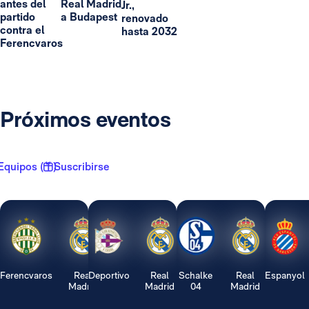
antes del
Real Madrid
Jr.,
partido
a Budapest
renovado
contra el
hasta 2032
Ferencvaros
Próximos eventos
Equipos ( 1 )
Suscribirse
Ferencvaros
Real
Deportivo
Real
Schalke
Real
Espanyol
Madrid
Madrid
04
Madrid