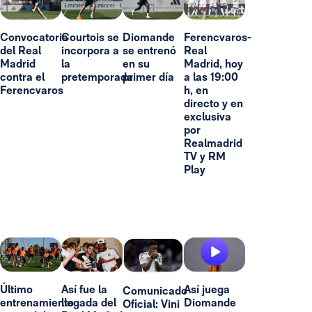
Convocatoria
Courtois se
Diomande
Ferencvaros-
del Real
incorpora a
se entrenó
Real
Madrid
la
en su
Madrid, hoy
contra el
pretemporada
primer día
a las 19:00
Ferencvaros
h, en
directo y en
exclusiva
por
Realmadrid
TV y RM
Play
Último
Así fue la
Así juega
Comunicado
entrenamiento
llegada del
Diomande
Oficial: Vini