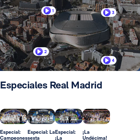
1
3
2
4
Especiales Real Madrid
Especial:
Especial: La
Especial:
¡La
Campeones
sexta
¡La
Undécima!