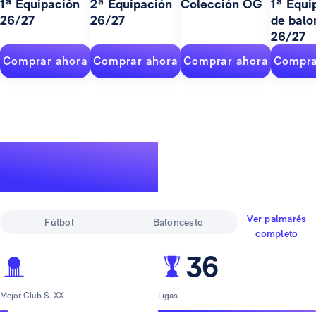
1ª Equipación
2ª Equipación
Colección OG
1ª Equi
26/27
26/27
de balo
26/27
Comprar ahora
Comprar ahora
Comprar ahora
Compra
Un palmarés de
leyenda
Ver palmarés
Fútbol
Baloncesto
completo
36
Mejor Club S. XX
Ligas