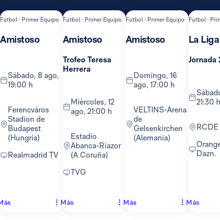
Fútbol · Primer Equipo
Fútbol · Primer Equipo
Fútbol · Primer Equipo
Fútbol · Pr
Amistoso
Amistoso
Amistoso
La Liga
Trofeo Teresa
Jornada 
Herrera
sábado, 8 ago,
domingo, 16
19:00 h
ago, 17:00 h
sábado, 22 ago,
miércoles, 12
21:30 
Ferencváros
VELTINS-Arena
ago, 21:00 h
Stadion de
de
RCDE
Budapest
Gelsenkirchen
Estadio
(Hungría)
(Alemania)
Orange TV y
Abanca-Riazor
Dazn.
Realmadrid TV
(A Coruña)
TVG
Más
Más
Más
Más