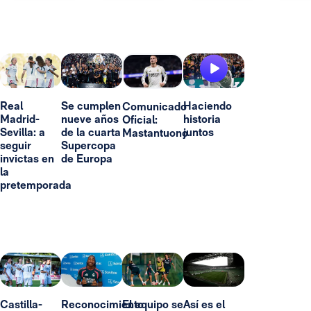
Real
Se cumplen
Haciendo
Comunicado
Madrid-
nueve años
historia
Oficial:
Sevilla: a
de la cuarta
juntos
Mastantuono
seguir
Supercopa
invictas en
de Europa
la
pretemporada
Castilla-
Reconocimiento
El equipo se
Así es el