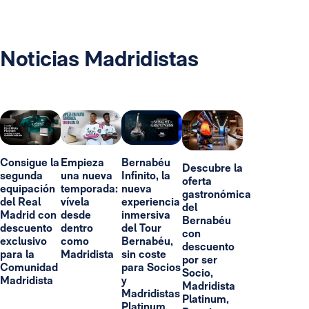
Noticias Madridistas
Consigue la
Empieza
Bernabéu
Descubre la
segunda
una nueva
Infinito, la
oferta
equipación
temporada:
nueva
gastronómica
del Real
vívela
experiencia
del
Madrid con
desde
inmersiva
Bernabéu
descuento
dentro
del Tour
con
exclusivo
como
Bernabéu,
descuento
para la
Madridista
sin coste
por ser
Comunidad
para Socios
Socio,
Madridista
y
Madridista
Madridistas
Platinum,
Platinum