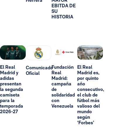
Herrera
MAYOR
EBITDA DE
SU
HISTORIA
El Real
Fundación
El Real
Comunicado
Madrid y
Real
Madrid es,
Oficial
adidas
Madrid:
por quinto
presentan
campaña
año
la segunda
de
consecutivo,
camiseta
solidaridad
el club de
para la
con
fútbol más
temporada
Venezuela
valioso del
2026-27
mundo
según
‘Forbes’