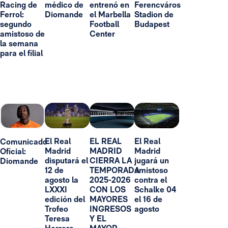
Racing de
médico de
entrenó en
Ferencváros
Ferrol:
Diomande
el Marbella
Stadion de
segundo
Football
Budapest
amistoso de
Center
la semana
para el filial
El Real
EL REAL
El Real
Comunicado
Madrid
MADRID
Madrid
Oficial:
disputará el
CIERRA LA
jugará un
Diomande
12 de
TEMPORADA
amistoso
agosto la
2025-2026
contra el
LXXXI
CON LOS
Schalke 04
edición del
MAYORES
el 16 de
Trofeo
INGRESOS
agosto
Teresa
Y EL