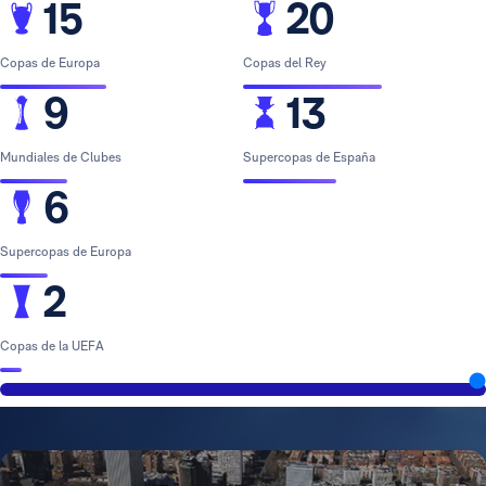
15
20
Copas de Europa
Copas del Rey
9
13
Mundiales de Clubes
Supercopas de España
6
Supercopas de Europa
2
Copas de la UEFA