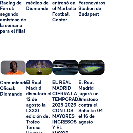
Racing de
médico de
entrenó en
Ferencváros
Ferrol:
Diomande
el Marbella
Stadion de
segundo
Football
Budapest
amistoso de
Center
la semana
para el filial
El Real
EL REAL
El Real
Comunicado
Madrid
MADRID
Madrid
Oficial:
disputará el
CIERRA LA
jugará un
Diomande
12 de
TEMPORADA
amistoso
agosto la
2025-2026
contra el
LXXXI
CON LOS
Schalke 04
edición del
MAYORES
el 16 de
Trofeo
INGRESOS
agosto
Teresa
Y EL