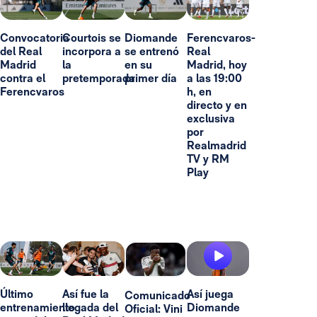
Convocatoria
Courtois se
Diomande
Ferencvaros-
del Real
incorpora a
se entrenó
Real
Madrid
la
en su
Madrid, hoy
contra el
pretemporada
primer día
a las 19:00
Ferencvaros
h, en
directo y en
exclusiva
por
Realmadrid
TV y RM
Play
Último
Así fue la
Así juega
Comunicado
entrenamiento
llegada del
Diomande
Oficial: Vini