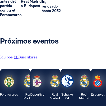
antes del
Real Madrid
Jr.,
partido
a Budapest
renovado
contra el
hasta 2032
Ferencvaros
Próximos eventos
Equipos ( 1 )
Suscribirse
Ferencvaros
Real
Deportivo
Real
Schalke
Real
Espanyol
Madrid
Madrid
04
Madrid