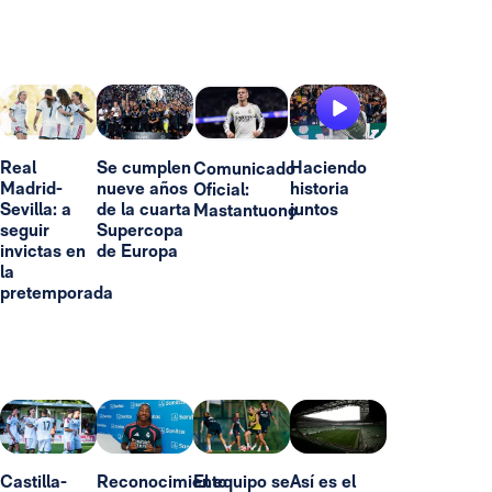
Real
Se cumplen
Haciendo
Comunicado
Madrid-
nueve años
historia
Oficial:
Sevilla: a
de la cuarta
juntos
Mastantuono
seguir
Supercopa
invictas en
de Europa
la
pretemporada
Castilla-
Reconocimiento
El equipo se
Así es el