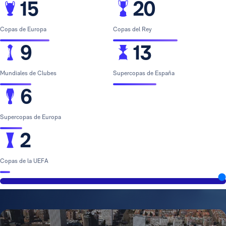
15
20
Copas de Europa
Copas del Rey
9
13
Mundiales de Clubes
Supercopas de España
6
Supercopas de Europa
2
Copas de la UEFA