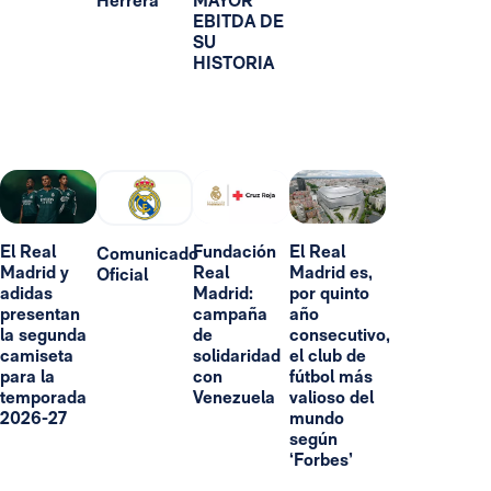
Herrera
MAYOR
EBITDA DE
SU
HISTORIA
El Real
Fundación
El Real
Comunicado
Madrid y
Real
Madrid es,
Oficial
adidas
Madrid:
por quinto
presentan
campaña
año
la segunda
de
consecutivo,
camiseta
solidaridad
el club de
para la
con
fútbol más
temporada
Venezuela
valioso del
2026-27
mundo
según
‘Forbes’