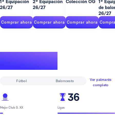
1ª Equipación
2ª Equipación
Colección OG
1ª Equi
26/27
26/27
de balo
26/27
Comprar ahora
Comprar ahora
Comprar ahora
Compra
Un palmarés de
leyenda
Ver palmarés
Fútbol
Baloncesto
completo
36
Mejor Club S. XX
Ligas