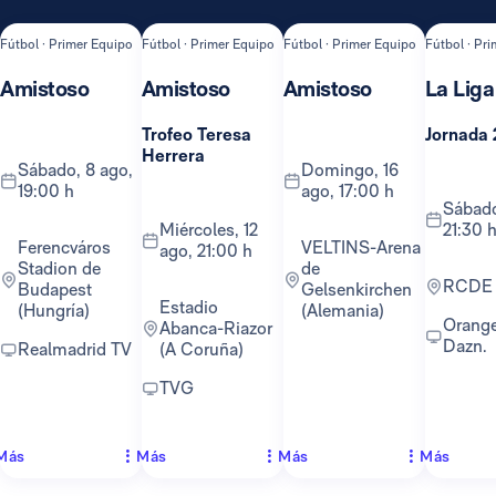
Fútbol · Primer Equipo
Fútbol · Primer Equipo
Fútbol · Primer Equipo
Fútbol · Pr
Amistoso
Amistoso
Amistoso
La Liga
Trofeo Teresa
Jornada 
Herrera
sábado, 8 ago,
domingo, 16
19:00 h
ago, 17:00 h
sábado, 22 ago,
miércoles, 12
21:30 
Ferencváros
VELTINS-Arena
ago, 21:00 h
Stadion de
de
RCDE
Budapest
Gelsenkirchen
Estadio
(Hungría)
(Alemania)
Orange TV y
Abanca-Riazor
Dazn.
Realmadrid TV
(A Coruña)
TVG
Más
Más
Más
Más