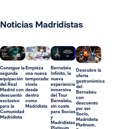
Noticias Madridistas
Consigue la
Empieza
Bernabéu
Descubre la
segunda
una nueva
Infinito, la
oferta
equipación
temporada:
nueva
gastronómica
del Real
vívela
experiencia
del
Madrid con
desde
inmersiva
Bernabéu
descuento
dentro
del Tour
con
exclusivo
como
Bernabéu,
descuento
para la
Madridista
sin coste
por ser
Comunidad
para Socios
Socio,
Madridista
y
Madridista
Madridistas
Platinum,
Platinum