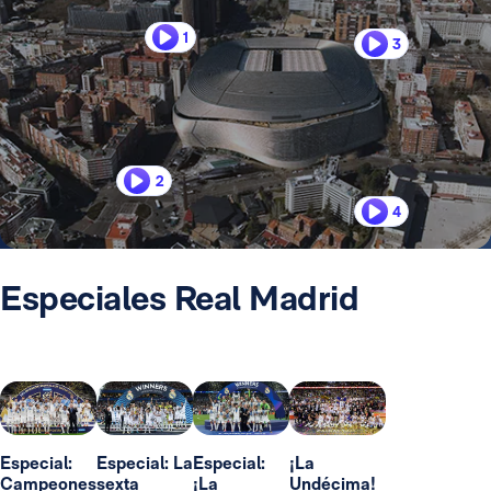
1
3
2
4
Especiales Real Madrid
Especial:
Especial: La
Especial:
¡La
Campeones
sexta
¡La
Undécima!