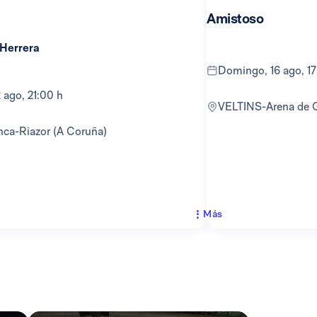
Amistoso
 Herrera
domingo, 16 ago, 1
12 ago, 21:00 h
VELTINS-Arena de 
anca-Riazor (A Coruña)
Más