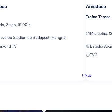
oso
Amistoso
Trofeo Teresa
ado, 8 ago, 19:00 h
miércoles, 
encváros Stadion de Budapest (Hungría)
lmadrid TV
Estadio Ab
TVG
Más