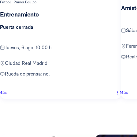
Fútbol · Primer Equipo
Amist
Entrenamiento
Puerta cerrada
sáb
Fer
jueves, 6 ago, 10:00 h
Rea
Ciudad Real Madrid
Rueda de prensa: no.
Más
Más