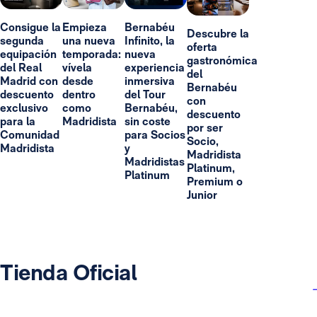
Consigue la
Empieza
Bernabéu
Descubre la
segunda
una nueva
Infinito, la
oferta
equipación
temporada:
nueva
gastronómica
del Real
vívela
experiencia
del
Madrid con
desde
inmersiva
Bernabéu
descuento
dentro
del Tour
con
exclusivo
como
Bernabéu,
descuento
para la
Madridista
sin coste
por ser
Comunidad
para Socios
Socio,
Madridista
y
Madridista
Madridistas
Platinum,
Platinum
Premium o
Junior
Tienda Oficial