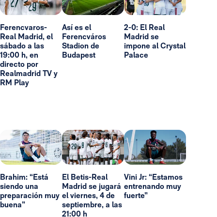
Ferencvaros-
Así es el
2-0: El Real
Real Madrid, el
Ferencváros
Madrid se
sábado a las
Stadion de
impone al Crystal
19:00 h, en
Budapest
Palace
directo por
Realmadrid TV y
RM Play
Brahim: “Está
El Betis-Real
Vini Jr: “Estamos
siendo una
Madrid se jugará
entrenando muy
preparación muy
el viernes, 4 de
fuerte”
buena”
septiembre, a las
21:00 h