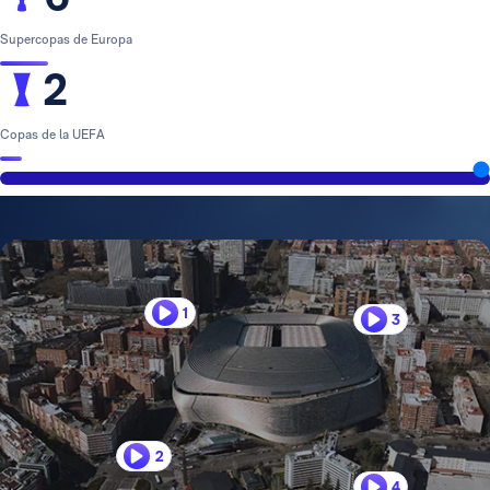
Supercopas de Europa
2
Copas de la UEFA
1
3
2
4