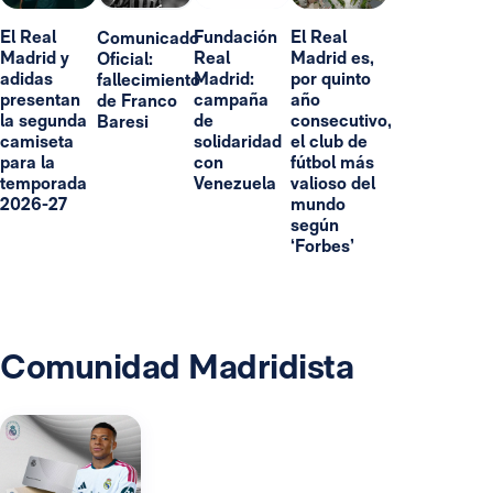
El Real
Fundación
El Real
Comunicado
Madrid y
Real
Madrid es,
Oficial:
adidas
Madrid:
por quinto
fallecimiento
presentan
campaña
año
de Franco
la segunda
de
consecutivo,
Baresi
camiseta
solidaridad
el club de
para la
con
fútbol más
temporada
Venezuela
valioso del
2026-27
mundo
según
‘Forbes’
Comunidad Madridista