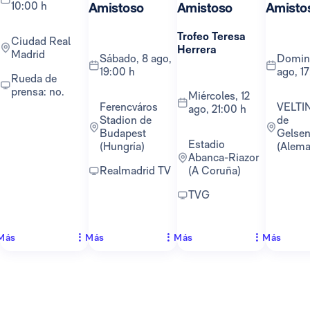
10:00 h
Amistoso
Amistoso
Amisto
Trofeo Teresa
Ciudad Real
Herrera
Madrid
sábado, 8 ago,
domingo, 16
19:00 h
ago, 1
Rueda de
prensa: no.
miércoles, 12
Ferencváros
VELTINS-Arena
ago, 21:00 h
Stadion de
de
Budapest
Gelsen
Estadio
(Hungría)
(Alema
Abanca-Riazor
Realmadrid TV
(A Coruña)
TVG
Más
Más
Más
Más