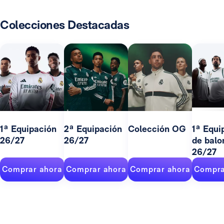
Colecciones Destacadas
1ª Equipación
2ª Equipación
Colección OG
1ª Equi
26/27
26/27
de balo
26/27
Comprar ahora
Comprar ahora
Comprar ahora
Compra