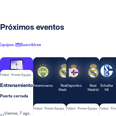
Próximos eventos
Equipos ( 1 )
Suscribirse
Fútbol · Primer Equipo
Entrenamiento
Ferencvaros
Real
Deportivo
Real
Schalke
Madrid
Madrid
04
Puerta cerrada
Fútbol · Primer Equipo
Fútbol · Primer Equipo
Fútbol · Pr
viernes, 7 ago,