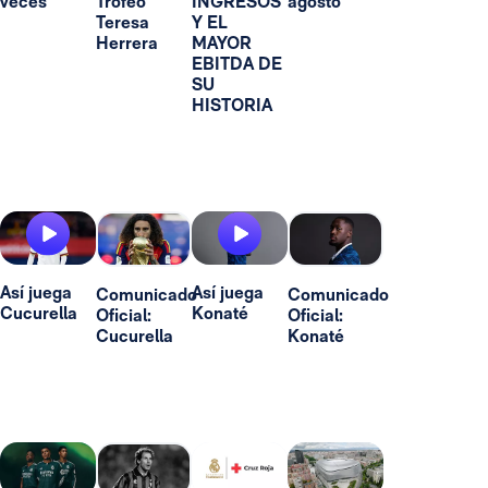
veces"
Trofeo
INGRESOS
agosto
Teresa
Y EL
Herrera
MAYOR
EBITDA DE
SU
HISTORIA
Así juega
Así juega
Comunicado
Comunicado
Cucurella
Konaté
Oficial:
Oficial:
Cucurella
Konaté