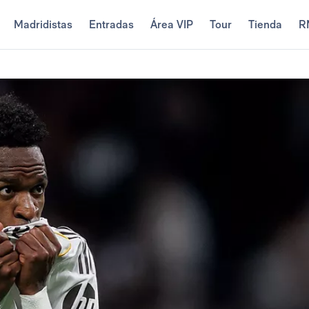
Madridistas
Entradas
Área VIP
Tour
Tienda
R