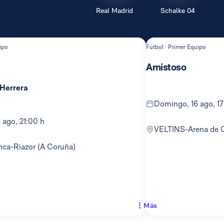
Real Madrid
Schalke 04
ipo
Fútbol · Primer Equipo
Amistoso
 Herrera
domingo, 16 ago, 1
12 ago, 21:00 h
VELTINS-Arena de 
anca-Riazor (A Coruña)
Más