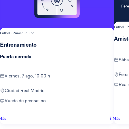
Fer
Fútbol · 
Fútbol · Primer Equipo
Amist
Entrenamiento
Puerta cerrada
sáb
Fer
viernes, 7 ago, 10:00 h
Rea
Ciudad Real Madrid
Rueda de prensa: no.
Más
Más