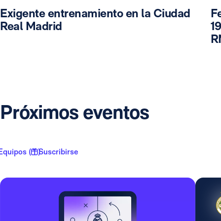
Exigente entrenamiento en la Ciudad
F
Real Madrid
19
R
Próximos eventos
Equipos ( 1 )
Suscribirse