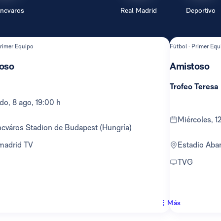
encvaros
Real Madrid
Deportivo
Primer Equipo
Fútbol · Primer Equ
oso
Amistoso
Trofeo Teresa
ado, 8 ago, 19:00 h
miércoles, 
encváros Stadion de Budapest (Hungría)
lmadrid TV
Estadio Ab
TVG
Más