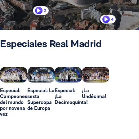
2
4
Especiales Real Madrid
Especial:
Especial: La
Especial:
¡La
Campeones
sexta
¡La
Undécima!
del mundo
Supercopa
Decimoquinta!
por novena
de Europa
vez