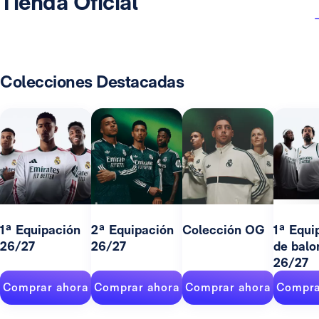
Tienda Oficial
Colecciones Destacadas
1ª Equipación
2ª Equipación
Colección OG
1ª Equi
26/27
26/27
de balo
26/27
Comprar ahora
Comprar ahora
Comprar ahora
Compra