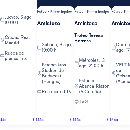
Fútbol · Primer Equipo
Fútbol · Primer Equipo
Fútbol · Pr
jueves, 6 ago,
10:00 h
Amistoso
Amistoso
Amisto
Trofeo Teresa
Ciudad Real
Herrera
Madrid
sábado, 8 ago,
domingo, 16
19:00 h
ago, 1
Rueda de
prensa: no.
miércoles, 12
Ferencváros
VELTINS-Arena
ago, 21:00 h
Stadion de
de
Budapest
Gelsen
Estadio
(Hungría)
(Alema
Abanca-Riazor
Realmadrid TV
(A Coruña)
TVG
Más
Más
Más
Más