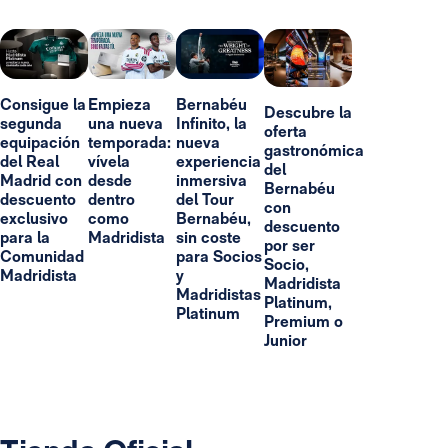
Consigue la
Empieza
Bernabéu
Descubre la
segunda
una nueva
Infinito, la
oferta
equipación
temporada:
nueva
gastronómica
del Real
vívela
experiencia
del
Madrid con
desde
inmersiva
Bernabéu
descuento
dentro
del Tour
con
exclusivo
como
Bernabéu,
descuento
para la
Madridista
sin coste
por ser
Comunidad
para Socios
Socio,
Madridista
y
Madridista
Madridistas
Platinum,
Platinum
Premium o
Junior