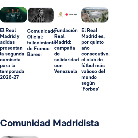
El Real
Fundación
El Real
Comunicado
Madrid y
Real
Madrid es,
Oficial:
adidas
Madrid:
por quinto
fallecimiento
presentan
campaña
año
de Franco
la segunda
de
consecutivo,
Baresi
camiseta
solidaridad
el club de
para la
con
fútbol más
temporada
Venezuela
valioso del
2026-27
mundo
según
‘Forbes’
Comunidad Madridista