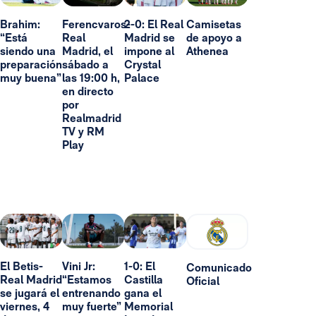
Brahim:
Ferencvaros-
2-0: El Real
Camisetas
“Está
Real
Madrid se
de apoyo a
siendo una
Madrid, el
impone al
Athenea
preparación
sábado a
Crystal
muy buena”
las 19:00 h,
Palace
en directo
por
Realmadrid
TV y RM
Play
El Betis-
Vini Jr:
1-0: El
Comunicado
Real Madrid
“Estamos
Castilla
Oficial
se jugará el
entrenando
gana el
viernes, 4
muy fuerte”
Memorial