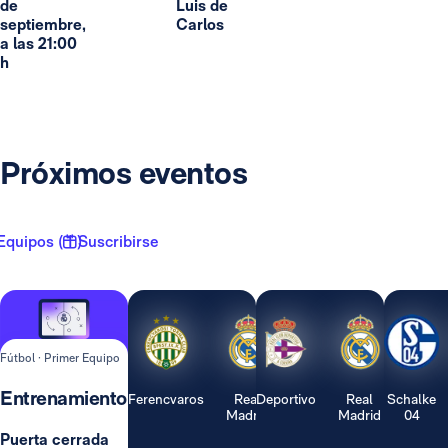
de
Luis de
septiembre,
Carlos
a las 21:00
h
Próximos eventos
Equipos ( 1 )
Suscribirse
Fútbol · Primer Equipo
Entrenamiento
Ferencvaros
Real
Deportivo
Real
Schalke
Madrid
Madrid
04
Puerta cerrada