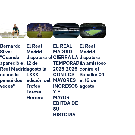
Bernardo
El Real
EL REAL
El Real
Silva:
Madrid
MADRID
Madrid
“Cuando
disputará el
CIERRA LA
disputará
apareció el
12 de
TEMPORADA
un amistoso
Real Madrid
agosto la
2025-2026
contra el
no me lo
LXXXI
CON LOS
Schalke 04
pensé dos
edición del
MAYORES
el 16 de
veces"
Trofeo
INGRESOS
agosto
Teresa
Y EL
Herrera
MAYOR
EBITDA DE
SU
HISTORIA