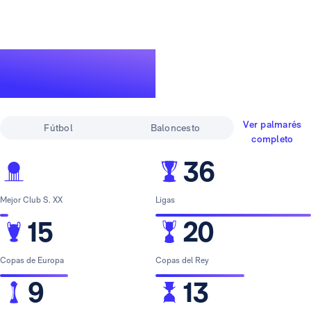
Un palmarés de
leyenda
Ver palmarés
Fútbol
Baloncesto
completo
36
Mejor Club S. XX
Ligas
15
20
Copas de Europa
Copas del Rey
9
13