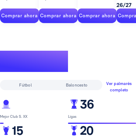
26/27
Comprar ahora
Comprar ahora
Comprar ahora
Compra
Un palmarés de
leyenda
Ver palmarés
Fútbol
Baloncesto
completo
36
Mejor Club S. XX
Ligas
15
20