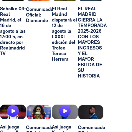
Schalke 04-
El Real
EL REAL
Comunicado
Real
Madrid
MADRID
Oficial:
Madrid, el
disputará el
CIERRA LA
Diomande
16 de
12 de
TEMPORADA
agosto a las
agosto la
2025-2026
17:00 h, en
LXXXI
CON LOS
directo por
edición del
MAYORES
Realmadrid
Trofeo
INGRESOS
TV
Teresa
Y EL
Herrera
MAYOR
EBITDA DE
SU
HISTORIA
Así juega
Así juega
Comunicado
Comunicado