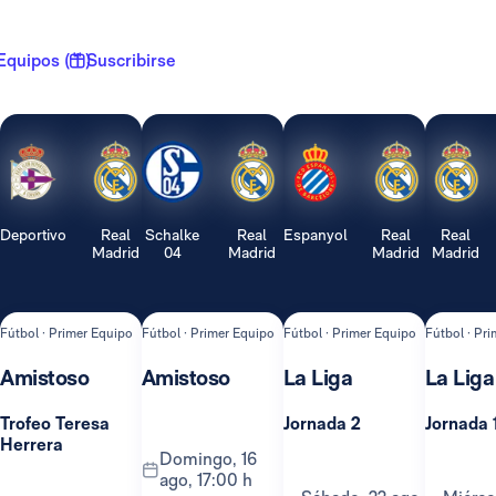
Equipos ( 1 )
Suscribirse
Deportivo
Real
Schalke
Real
Espanyol
Real
Real
Madrid
04
Madrid
Madrid
Madrid
Fútbol · Primer Equipo
Fútbol · Primer Equipo
Fútbol · Primer Equipo
Fútbol · Pr
Amistoso
Amistoso
La Liga
La Liga
Trofeo Teresa
Jornada 2
Jornada 
Herrera
domingo, 16
ago, 17:00 h