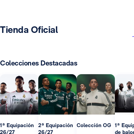
Tienda Oficial
Colecciones Destacadas
1ª Equipación
2ª Equipación
Colección OG
1ª Equi
26/27
26/27
de balo