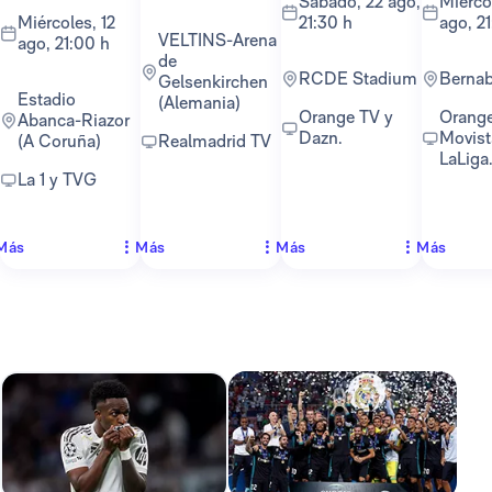
sábado, 22 ago,
miércoles, 26
miércoles, 12
21:30 h
ago, 2
VELTINS-Arena
ago, 21:00 h
de
RCDE Stadium
Berna
Gelsenkirchen
Estadio
(Alemania)
Orange TV y
Orange TV y
Abanca-Riazor
Dazn.
Movist
(A Coruña)
Realmadrid TV
LaLiga
La 1 y TVG
Más
Más
Más
Más