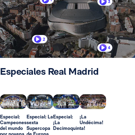
3
2
4
Especiales Real Madrid
Especial:
Especial: La
Especial:
¡La
Campeones
sexta
¡La
Undécima!
del mundo
Supercopa
Decimoquinta!
por novena
de Europa