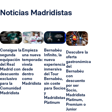
Noticias Madridistas
Consigue la
Empieza
Bernabéu
Descubre la
segunda
una nueva
Infinito, la
oferta
equipación
temporada:
nueva
gastronómica
del Real
vívela
experiencia
del
Madrid con
desde
inmersiva
Bernabéu
descuento
dentro
del Tour
con
exclusivo
como
Bernabéu,
descuento
para la
Madridista
sin coste
por ser
Comunidad
para Socios
Socio,
Madridista
y
Madridista
Madridistas
Platinum,
Platinum
Premium o
Junior