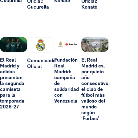
Cucurella
Konaté
Oficial:
Oficial:
Cucurella
Konaté
El Real
Fundación
El Real
Comunicado
Madrid y
Real
Madrid es,
Oficial
adidas
Madrid:
por quinto
presentan
campaña
año
la segunda
de
consecutivo,
camiseta
solidaridad
el club de
para la
con
fútbol más
temporada
Venezuela
valioso del
2026-27
mundo
según
‘Forbes’