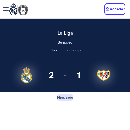
Acceder
La Liga
Bernabéu
Fútbol · Primer Equipo
2
1
-
Real Madrid
Rayo Vallecano
Finalizado