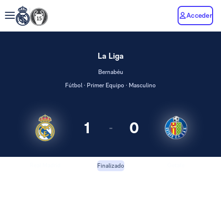
Acceder
La Liga
Bernabéu
Fútbol · Primer Equipo · Masculino
1
0
-
Real Madrid
Getafe
Finalizado