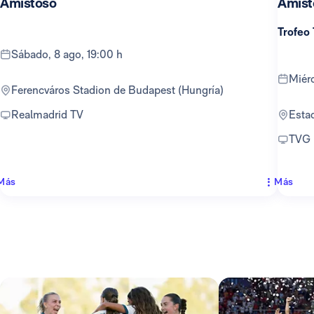
Amistoso
Amist
Trofeo
sábado, 8 ago, 19:00 h
mié
Ferencváros Stadion de Budapest (Hungría)
Realmadrid TV
Est
TVG
Más
Más