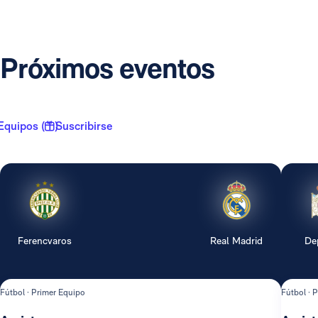
Próximos eventos
Equipos ( 1 )
Suscribirse
Ferencvaros
Real Madrid
De
Fútbol · Primer Equipo
Fútbol · 