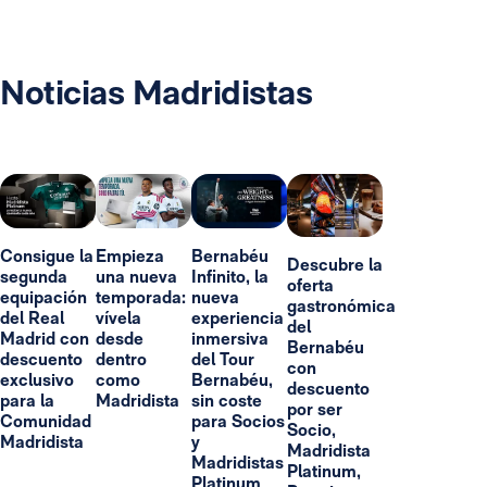
Noticias Madridistas
Consigue la
Empieza
Bernabéu
Descubre la
segunda
una nueva
Infinito, la
oferta
equipación
temporada:
nueva
gastronómica
del Real
vívela
experiencia
del
Madrid con
desde
inmersiva
Bernabéu
descuento
dentro
del Tour
con
exclusivo
como
Bernabéu,
descuento
para la
Madridista
sin coste
por ser
Comunidad
para Socios
Socio,
Madridista
y
Madridista
Madridistas
Platinum,
Platinum