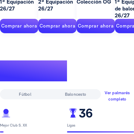
1ª Equipación
2ª Equipación
Colección OG
1ª Equi
26/27
26/27
de balo
26/27
Comprar ahora
Comprar ahora
Comprar ahora
Compra
Un palmarés de
leyenda
Ver palmarés
Fútbol
Baloncesto
completo
36
Mejor Club S. XX
Ligas