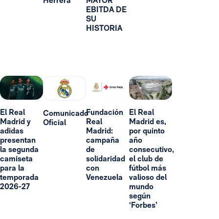
Herrera
MAYOR
EBITDA DE
SU
HISTORIA
El Real
Fundación
El Real
Comunicado
Madrid y
Real
Madrid es,
Oficial
adidas
Madrid:
por quinto
presentan
campaña
año
la segunda
de
consecutivo,
camiseta
solidaridad
el club de
para la
con
fútbol más
temporada
Venezuela
valioso del
2026-27
mundo
según
‘Forbes’