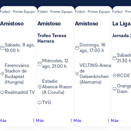
Fútbol · Primer Equipo
Fútbol · Primer Equipo
Fútbol · Primer Equipo
Fútbol · Pr
Amistoso
Amistoso
Amistoso
La Liga
Trofeo Teresa
Jornada 
Herrera
sábado, 8 ago,
domingo, 16
19:00 h
ago, 17:00 h
sábado, 22 ago,
miércoles, 12
21:30 
Ferencváros
VELTINS-Arena
ago, 21:00 h
Stadion de
de
RCDE
Budapest
Gelsenkirchen
Estadio
(Hungría)
(Alemania)
Orange TV y
Abanca-Riazor
Dazn.
Realmadrid TV
(A Coruña)
TVG
Más
Más
Más
Más