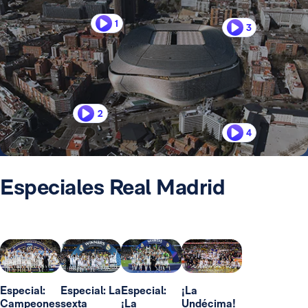
1
3
2
4
Especiales Real Madrid
Especial:
Especial: La
Especial:
¡La
Campeones
sexta
¡La
Undécima!