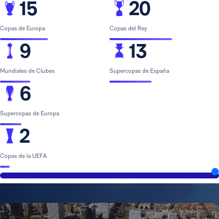
15
20
Copas de Europa
Copas del Rey
9
13
Mundiales de Clubes
Supercopas de España
6
Supercopas de Europa
2
Copas de la UEFA