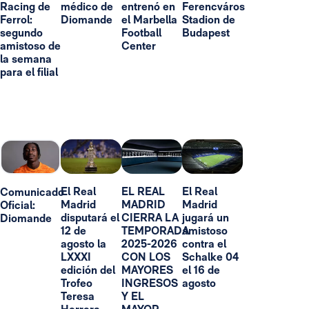
Racing de
médico de
entrenó en
Ferencváros
Ferrol:
Diomande
el Marbella
Stadion de
segundo
Football
Budapest
amistoso de
Center
la semana
para el filial
El Real
EL REAL
El Real
Comunicado
Madrid
MADRID
Madrid
Oficial:
disputará el
CIERRA LA
jugará un
Diomande
12 de
TEMPORADA
amistoso
agosto la
2025-2026
contra el
LXXXI
CON LOS
Schalke 04
edición del
MAYORES
el 16 de
Trofeo
INGRESOS
agosto
Teresa
Y EL