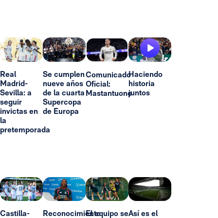
Real
Se cumplen
Haciendo
Comunicado
Madrid-
nueve años
historia
Oficial:
Sevilla: a
de la cuarta
juntos
Mastantuono
seguir
Supercopa
invictas en
de Europa
la
pretemporada
Castilla-
Reconocimiento
El equipo se
Así es el