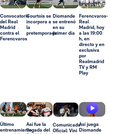
Convocatoria
Courtois se
Diomande
Ferencvaros-
del Real
incorpora a
se entrenó
Real
Madrid
la
en su
Madrid, hoy
contra el
pretemporada
primer día
a las 19:00
Ferencvaros
h, en
directo y en
exclusiva
por
Realmadrid
TV y RM
Play
Último
Así fue la
Así juega
Comunicado
entrenamiento
llegada del
Diomande
Oficial: Vini