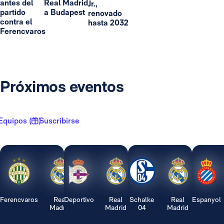
antes del
Real Madrid
Jr.,
partido
a Budapest
renovado
contra el
hasta 2032
Ferencvaros
Próximos eventos
Equipos ( 1 )
Suscribirse
Ferencvaros
Real
Deportivo
Real
Schalke
Real
Espanyol
Madrid
Madrid
04
Madrid