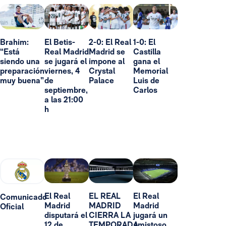
Brahim:
El Betis-
2-0: El Real
1-0: El
“Está
Real Madrid
Madrid se
Castilla
siendo una
se jugará el
impone al
gana el
preparación
viernes, 4
Crystal
Memorial
muy buena”
de
Palace
Luis de
septiembre,
Carlos
a las 21:00
h
El Real
EL REAL
El Real
Comunicado
Madrid
MADRID
Madrid
Oficial
disputará el
CIERRA LA
jugará un
12 de
TEMPORADA
amistoso