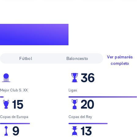
Un palmarés de
leyenda
Ver palmarés
Fútbol
Baloncesto
completo
36
Mejor Club S. XX
Ligas
15
20
Copas de Europa
Copas del Rey
9
13