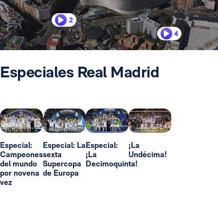
2
4
Especiales Real Madrid
Especial:
Especial: La
Especial:
¡La
Campeones
sexta
¡La
Undécima!
del mundo
Supercopa
Decimoquinta!
por novena
de Europa
vez