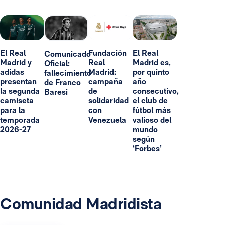
El Real
Fundación
El Real
Comunicado
Madrid y
Real
Madrid es,
Oficial:
adidas
Madrid:
por quinto
fallecimiento
presentan
campaña
año
de Franco
la segunda
de
consecutivo,
Baresi
camiseta
solidaridad
el club de
para la
con
fútbol más
temporada
Venezuela
valioso del
2026-27
mundo
según
‘Forbes’
Comunidad Madridista