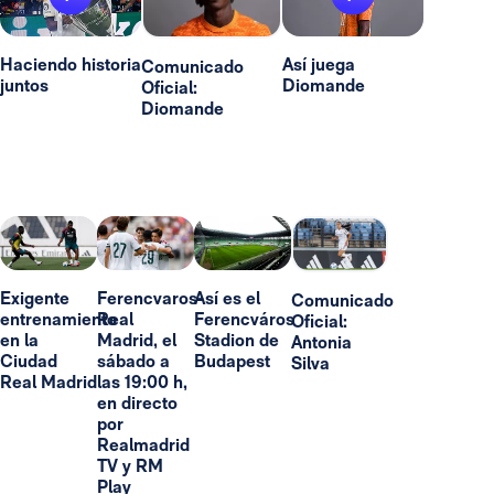
Haciendo historia
Así juega
Comunicado
juntos
Diomande
Oficial:
Diomande
Exigente
Ferencvaros-
Así es el
Comunicado
entrenamiento
Real
Ferencváros
Oficial:
en la
Madrid, el
Stadion de
Antonia
Ciudad
sábado a
Budapest
Silva
Real Madrid
las 19:00 h,
en directo
por
Realmadrid
TV y RM
Play