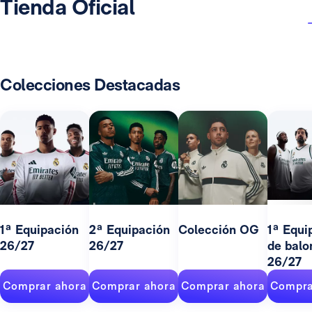
Tienda Oficial
Colecciones Destacadas
1ª Equipación
2ª Equipación
Colección OG
1ª Equi
26/27
26/27
de balo
26/27
Comprar ahora
Comprar ahora
Comprar ahora
Compra