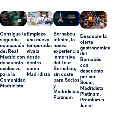
Consigue la
Empieza
Bernabéu
Descubre la
segunda
una nueva
Infinito, la
oferta
equipación
temporada:
nueva
gastronómica
del Real
vívela
experiencia
del
Madrid con
desde
inmersiva
Bernabéu
descuento
dentro
del Tour
con
exclusivo
como
Bernabéu,
descuento
para la
Madridista
sin coste
por ser
Comunidad
para Socios
Socio,
Madridista
y
Madridista
Madridistas
Platinum,
Platinum
Premium o
Junior