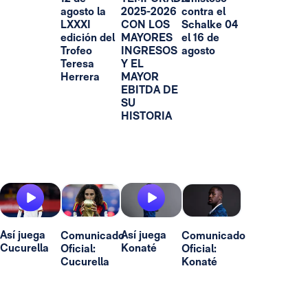
agosto la
2025-2026
contra el
LXXXI
CON LOS
Schalke 04
edición del
MAYORES
el 16 de
Trofeo
INGRESOS
agosto
Teresa
Y EL
Herrera
MAYOR
EBITDA DE
SU
HISTORIA
Así juega
Así juega
Comunicado
Comunicado
Cucurella
Konaté
Oficial:
Oficial:
Cucurella
Konaté