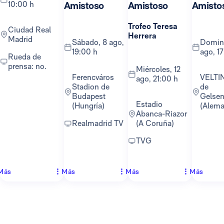
10:00 h
Amistoso
Amistoso
Amisto
Trofeo Teresa
Ciudad Real
Herrera
Madrid
sábado, 8 ago,
domingo, 16
19:00 h
ago, 1
Rueda de
prensa: no.
miércoles, 12
Ferencváros
VELTINS-Arena
ago, 21:00 h
Stadion de
de
Budapest
Gelsen
Estadio
(Hungría)
(Alema
Abanca-Riazor
Realmadrid TV
(A Coruña)
TVG
Más
Más
Más
Más