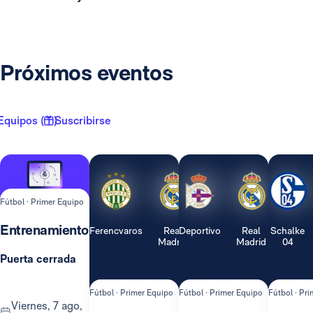
Próximos eventos
Equipos ( 1 )
Suscribirse
Fútbol · Primer Equipo
Entrenamiento
Ferencvaros
Real
Deportivo
Real
Schalke
Madrid
Madrid
04
Puerta cerrada
Fútbol · Primer Equipo
Fútbol · Primer Equipo
Fútbol · Pr
viernes, 7 ago,