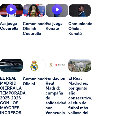
Así juega
Así juega
Comunicado
Comunicado
Cucurella
Konaté
Oficial:
Oficial:
Cucurella
Konaté
EL REAL
Fundación
El Real
Comunicado
MADRID
Real
Madrid es,
Oficial
CIERRA LA
Madrid:
por quinto
TEMPORADA
campaña
año
2025-2026
de
consecutivo,
CON LOS
solidaridad
el club de
MAYORES
con
fútbol más
INGRESOS
Venezuela
valioso del