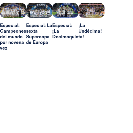
Especial:
Especial: La
Especial:
¡La
Campeones
sexta
¡La
Undécima!
del mundo
Supercopa
Decimoquinta!
por novena
de Europa
vez