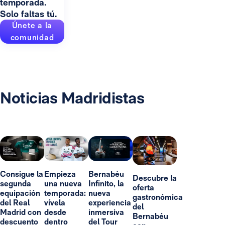
temporada.
Solo faltas tú.
Únete a la
comunidad
Noticias Madridistas
Consigue la
Empieza
Bernabéu
Descubre la
segunda
una nueva
Infinito, la
oferta
equipación
temporada:
nueva
gastronómica
del Real
vívela
experiencia
del
Madrid con
desde
inmersiva
Bernabéu
descuento
dentro
del Tour