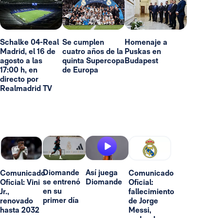
Schalke 04-Real
Se cumplen
Homenaje a
Madrid, el 16 de
cuatro años de la
Puskas en
agosto a las
quinta Supercopa
Budapest
17:00 h, en
de Europa
directo por
Realmadrid TV
Diomande
Así juega
Comunicado
Comunicado
se entrenó
Diomande
Oficial: Vini
Oficial:
en su
Jr.,
fallecimiento
primer día
renovado
de Jorge
hasta 2032
Messi,