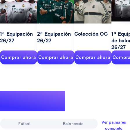
1ª Equipación
2ª Equipación
Colección OG
1ª Equi
26/27
26/27
de balo
26/27
Comprar ahora
Comprar ahora
Comprar ahora
Compra
Un palmarés de
leyenda
Ver palmarés
Fútbol
Baloncesto
completo