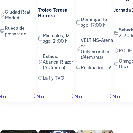
Trofeo Teresa
Jornada 
Ciudad Real
Herrera
Madrid
domingo, 16
ago, 17:00 h
Rueda de
sábado, 22 ago,
prensa: no.
miércoles, 12
21:30 
VELTINS-Arena
ago, 21:00 h
de
RCDE
Gelsenkirchen
Estadio
(Alemania)
Orange TV y
Abanca-Riazor
Dazn.
(A Coruña)
Realmadrid TV
La 1 y TVG
Más
Más
Más
Más