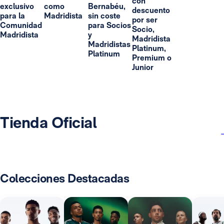
con
exclusivo
como
Bernabéu,
descuento
para la
Madridista
sin coste
por ser
Comunidad
para Socios
Socio,
Madridista
y
Madridista
Madridistas
Platinum,
Platinum
Premium o
Junior
Tienda Oficial
Colecciones Destacadas