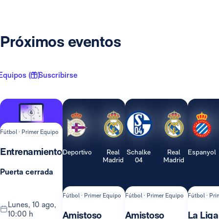
Próximos eventos
Equipos ( 1 )
Suscribirse
Fútbol · Primer Equipo
Entrenamiento
Deportivo
Real
Schalke
Real
Espanyol
Madrid
04
Madrid
Puerta cerrada
Fútbol · Primer Equipo
Fútbol · Primer Equipo
Fútbol · Pr
lunes, 10 ago,
10:00 h
Amistoso
Amistoso
La Liga