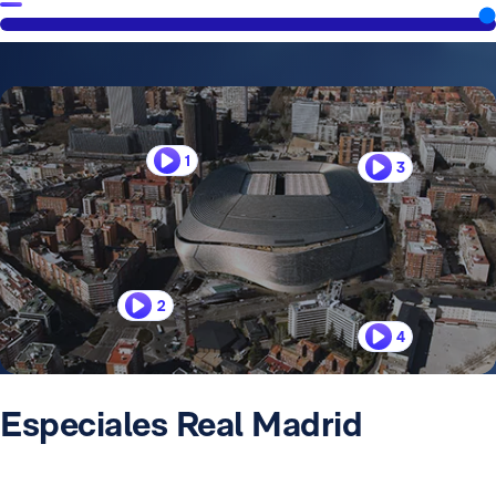
1
3
2
4
Especiales Real Madrid