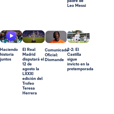
padre de
Leo Messi
Haciendo
El Real
2-2: El
Comunicado
historia
Madrid
Castilla
Oficial:
juntos
disputará el
sigue
Diomande
12 de
invicto en la
agosto la
pretemporada
LXXXI
edición del
Trofeo
Teresa
Herrera