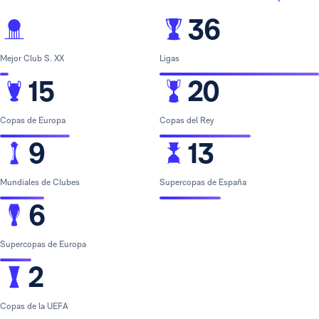
36
Mejor Club S. XX
Ligas
15
20
Copas de Europa
Copas del Rey
9
13
Mundiales de Clubes
Supercopas de España
6
Supercopas de Europa
2
Copas de la UEFA