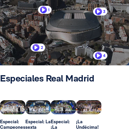
1
3
2
4
Especiales Real Madrid
Especial:
Especial: La
Especial:
¡La
Campeones
sexta
¡La
Undécima!