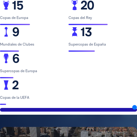
15
20
Copas de Europa
Copas del Rey
9
13
Mundiales de Clubes
Supercopas de España
6
Supercopas de Europa
2
Copas de la UEFA