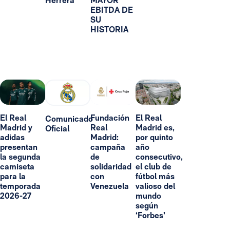
Herrera
MAYOR
EBITDA DE
SU
HISTORIA
El Real
Fundación
El Real
Comunicado
Madrid y
Real
Madrid es,
Oficial
adidas
Madrid:
por quinto
presentan
campaña
año
la segunda
de
consecutivo,
camiseta
solidaridad
el club de
para la
con
fútbol más
temporada
Venezuela
valioso del
2026-27
mundo
según
‘Forbes’