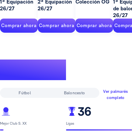
1ª Equipación
2ª Equipación
Colección OG
1ª Equi
26/27
26/27
de balo
26/27
Comprar ahora
Comprar ahora
Comprar ahora
Compra
Un palmarés de
leyenda
Ver palmarés
Fútbol
Baloncesto
completo
36
Mejor Club S. XX
Ligas