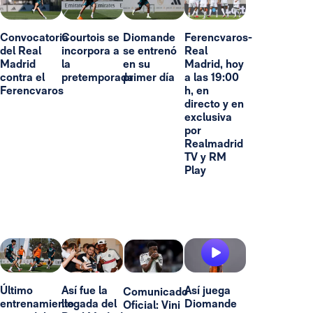
Convocatoria
Courtois se
Diomande
Ferencvaros-
del Real
incorpora a
se entrenó
Real
Madrid
la
en su
Madrid, hoy
contra el
pretemporada
primer día
a las 19:00
Ferencvaros
h, en
directo y en
exclusiva
por
Realmadrid
TV y RM
Play
Último
Así fue la
Así juega
Comunicado
entrenamiento
llegada del
Diomande
Oficial: Vini