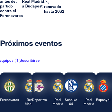
antes del
Real Madrid
Jr.,
partido
a Budapest
renovado
contra el
hasta 2032
Ferencvaros
Próximos eventos
Equipos ( 1 )
Suscribirse
Ferencvaros
Real
Deportivo
Real
Schalke
Real
Espanyol
Madrid
Madrid
04
Madrid