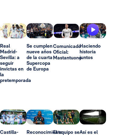
Real
Se cumplen
Haciendo
Comunicado
Madrid-
nueve años
historia
Oficial:
Sevilla: a
de la cuarta
juntos
Mastantuono
seguir
Supercopa
invictas en
de Europa
la
pretemporada
Castilla-
Reconocimiento
El equipo se
Así es el