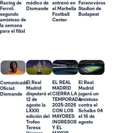
Racing de
médico de
entrenó en
Ferencváros
Ferrol:
Diomande
el Marbella
Stadion de
segundo
Football
Budapest
amistoso de
Center
la semana
para el filial
El Real
EL REAL
El Real
Comunicado
Madrid
MADRID
Madrid
Oficial:
disputará el
CIERRA LA
jugará un
Diomande
12 de
TEMPORADA
amistoso
agosto la
2025-2026
contra el
LXXXI
CON LOS
Schalke 04
edición del
MAYORES
el 16 de
Trofeo
INGRESOS
agosto
Teresa
Y EL