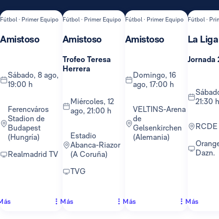
Fútbol · Primer Equipo
Fútbol · Primer Equipo
Fútbol · Primer Equipo
Fútbol · Pr
Amistoso
Amistoso
Amistoso
La Liga
Trofeo Teresa
Jornada 
Herrera
sábado, 8 ago,
domingo, 16
19:00 h
ago, 17:00 h
sábado, 22 ago,
miércoles, 12
21:30 
Ferencváros
VELTINS-Arena
ago, 21:00 h
Stadion de
de
RCDE
Budapest
Gelsenkirchen
Estadio
(Hungría)
(Alemania)
Orange TV y
Abanca-Riazor
Dazn.
Realmadrid TV
(A Coruña)
TVG
Más
Más
Más
Más