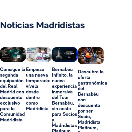
Noticias Madridistas
Consigue la
Empieza
Bernabéu
Descubre la
segunda
una nueva
Infinito, la
oferta
equipación
temporada:
nueva
gastronómica
del Real
vívela
experiencia
del
Madrid con
desde
inmersiva
Bernabéu
descuento
dentro
del Tour
con
exclusivo
como
Bernabéu,
descuento
para la
Madridista
sin coste
por ser
Comunidad
para Socios
Socio,
Madridista
y
Madridista
Madridistas
Platinum,
Platinum