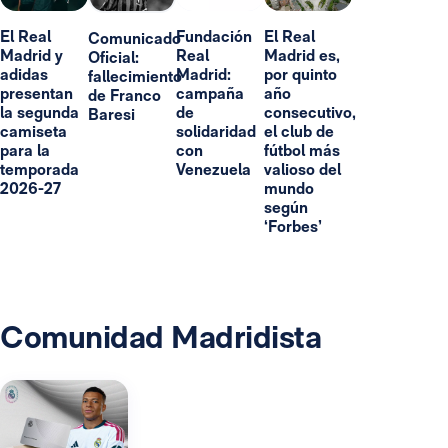
El Real
Fundación
El Real
Comunicado
Madrid y
Real
Madrid es,
Oficial:
adidas
Madrid:
por quinto
fallecimiento
presentan
campaña
año
de Franco
la segunda
de
consecutivo,
Baresi
camiseta
solidaridad
el club de
para la
con
fútbol más
temporada
Venezuela
valioso del
2026-27
mundo
según
‘Forbes’
Comunidad Madridista