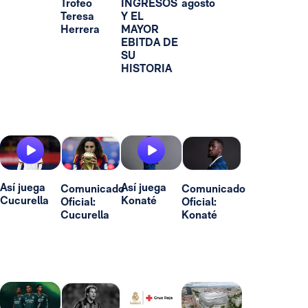
Trofeo
INGRESOS
agosto
Teresa
Y EL
Herrera
MAYOR
EBITDA DE
SU
HISTORIA
Así juega
Así juega
Comunicado
Comunicado
Cucurella
Konaté
Oficial:
Oficial:
Cucurella
Konaté