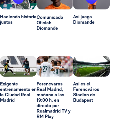
Haciendo historia
Así juega
Comunicado
juntos
Diomande
Oficial:
Diomande
Exigente
Ferencvaros-
Así es el
entrenamiento en
Real Madrid,
Ferencváros
la Ciudad Real
mañana a las
Stadion de
Madrid
19:00 h, en
Budapest
directo por
Realmadrid TV y
RM Play