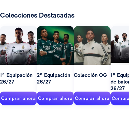
Colecciones Destacadas
1ª Equipación
2ª Equipación
Colección OG
1ª Equi
26/27
26/27
de balo
26/27
Comprar ahora
Comprar ahora
Comprar ahora
Compra