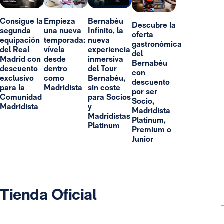
Consigue la
Empieza
Bernabéu
Descubre la
segunda
una nueva
Infinito, la
oferta
equipación
temporada:
nueva
gastronómica
del Real
vívela
experiencia
del
Madrid con
desde
inmersiva
Bernabéu
descuento
dentro
del Tour
con
exclusivo
como
Bernabéu,
descuento
para la
Madridista
sin coste
por ser
Comunidad
para Socios
Socio,
Madridista
y
Madridista
Madridistas
Platinum,
Platinum
Premium o
Junior
Tienda Oficial