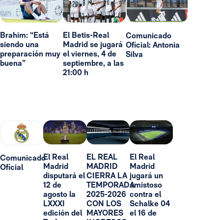
Brahim: “Está
El Betis-Real
Comunicado
siendo una
Madrid se jugará
Oficial: Antonia
preparación muy
el viernes, 4 de
Silva
buena”
septiembre, a las
21:00 h
El Real
EL REAL
El Real
Comunicado
Madrid
MADRID
Madrid
Oficial
disputará el
CIERRA LA
jugará un
12 de
TEMPORADA
amistoso
agosto la
2025-2026
contra el
LXXXI
CON LOS
Schalke 04
edición del
MAYORES
el 16 de