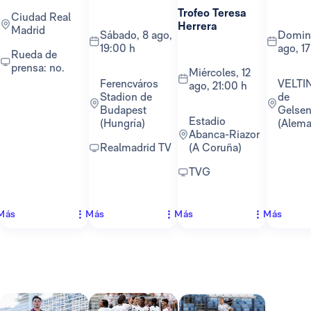
Trofeo Teresa
Ciudad Real
Herrera
Madrid
sábado, 8 ago,
domingo, 16
19:00 h
ago, 1
Rueda de
prensa: no.
miércoles, 12
Ferencváros
VELTINS-Arena
ago, 21:00 h
Stadion de
de
Budapest
Gelsen
Estadio
(Hungría)
(Alema
Abanca-Riazor
Realmadrid TV
(A Coruña)
TVG
Más
Más
Más
Más