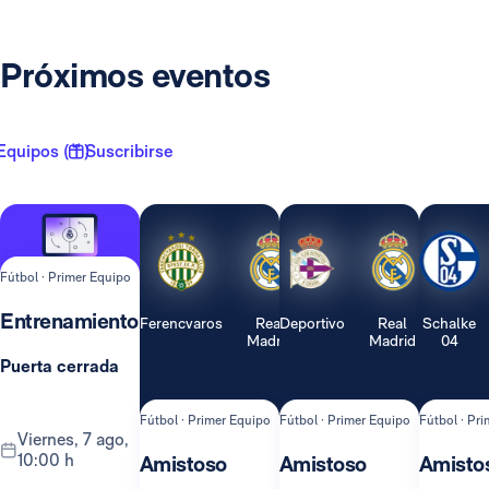
Próximos eventos
Equipos ( 1 )
Suscribirse
Fútbol · Primer Equipo
Entrenamiento
Ferencvaros
Real
Deportivo
Real
Schalke
Madrid
Madrid
04
Puerta cerrada
Fútbol · Primer Equipo
Fútbol · Primer Equipo
Fútbol · Pr
viernes, 7 ago,
10:00 h
Amistoso
Amistoso
Amisto