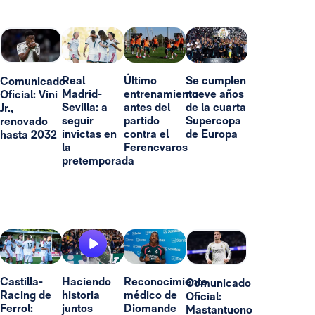
Real
Último
Se cumplen
Comunicado
Madrid-
entrenamiento
nueve años
Oficial: Vini
Sevilla: a
antes del
de la cuarta
Jr.,
seguir
partido
Supercopa
renovado
invictas en
contra el
de Europa
hasta 2032
la
Ferencvaros
pretemporada
Castilla-
Haciendo
Reconocimiento
Comunicado
Racing de
historia
médico de
Oficial:
Ferrol:
juntos
Diomande
Mastantuono