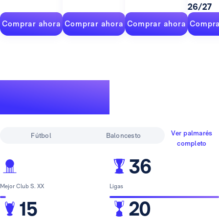
26/27
Comprar ahora
Comprar ahora
Comprar ahora
Compra
Un palmarés de
leyenda
Ver palmarés
Fútbol
Baloncesto
completo
36
Mejor Club S. XX
Ligas
15
20