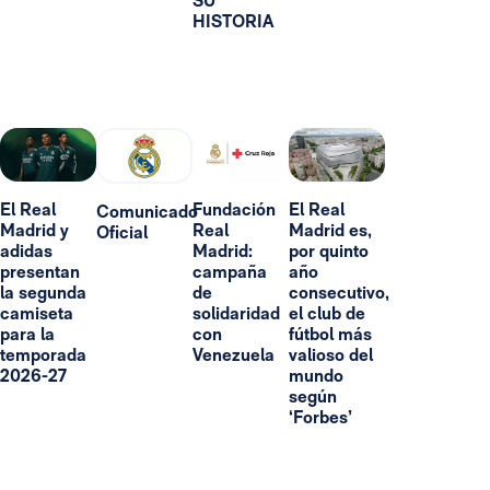
SU
HISTORIA
El Real
Fundación
El Real
Comunicado
Madrid y
Real
Madrid es,
Oficial
adidas
Madrid:
por quinto
presentan
campaña
año
la segunda
de
consecutivo,
camiseta
solidaridad
el club de
para la
con
fútbol más
temporada
Venezuela
valioso del
2026-27
mundo
según
‘Forbes’