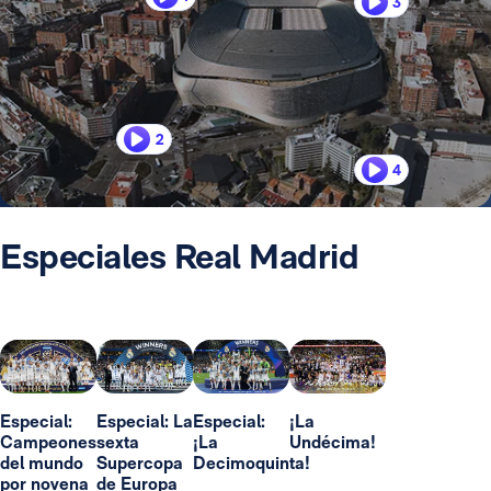
3
2
4
Especiales Real Madrid
Especial:
Especial: La
Especial:
¡La
Campeones
sexta
¡La
Undécima!
del mundo
Supercopa
Decimoquinta!
por novena
de Europa