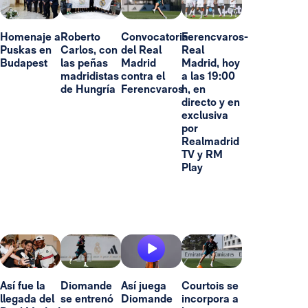
Homenaje a
Roberto
Convocatoria
Ferencvaros-
Puskas en
Carlos, con
del Real
Real
Budapest
las peñas
Madrid
Madrid, hoy
madridistas
contra el
a las 19:00
de Hungría
Ferencvaros
h, en
directo y en
exclusiva
por
Realmadrid
TV y RM
Play
Así fue la
Diomande
Así juega
Courtois se
llegada del
se entrenó
Diomande
incorpora a