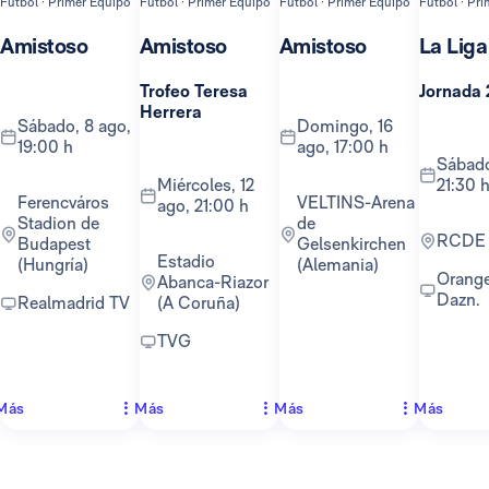
Fútbol · Primer Equipo
Fútbol · Primer Equipo
Fútbol · Primer Equipo
Fútbol · Pr
Amistoso
Amistoso
Amistoso
La Liga
Trofeo Teresa
Jornada 
Herrera
sábado, 8 ago,
domingo, 16
19:00 h
ago, 17:00 h
sábado, 22 ago,
miércoles, 12
21:30 
Ferencváros
VELTINS-Arena
ago, 21:00 h
Stadion de
de
RCDE
Budapest
Gelsenkirchen
Estadio
(Hungría)
(Alemania)
Orange TV y
Abanca-Riazor
Dazn.
Realmadrid TV
(A Coruña)
TVG
Más
Más
Más
Más