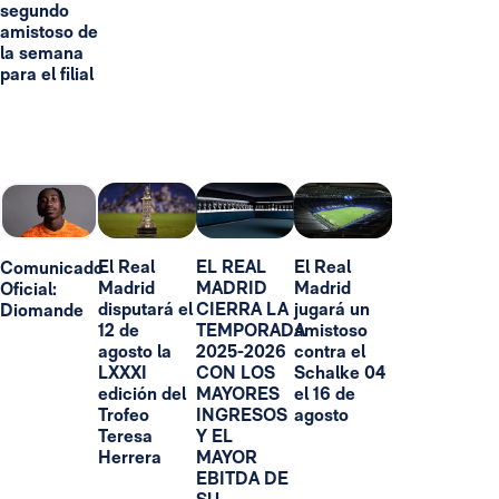
segundo
amistoso de
la semana
para el filial
El Real
EL REAL
El Real
Comunicado
Madrid
MADRID
Madrid
Oficial:
disputará el
CIERRA LA
jugará un
Diomande
12 de
TEMPORADA
amistoso
agosto la
2025-2026
contra el
LXXXI
CON LOS
Schalke 04
edición del
MAYORES
el 16 de
Trofeo
INGRESOS
agosto
Teresa
Y EL
Herrera
MAYOR
EBITDA DE