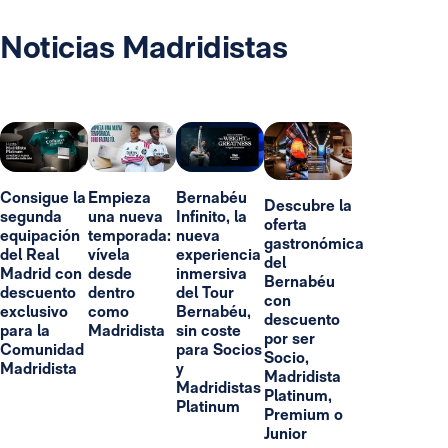
Noticias Madridistas
Consigue la
Empieza
Bernabéu
Descubre la
segunda
una nueva
Infinito, la
oferta
equipación
temporada:
nueva
gastronómica
del Real
vívela
experiencia
del
Madrid con
desde
inmersiva
Bernabéu
descuento
dentro
del Tour
con
exclusivo
como
Bernabéu,
descuento
para la
Madridista
sin coste
por ser
Comunidad
para Socios
Socio,
Madridista
y
Madridista
Madridistas
Platinum,
Platinum
Premium o
Junior