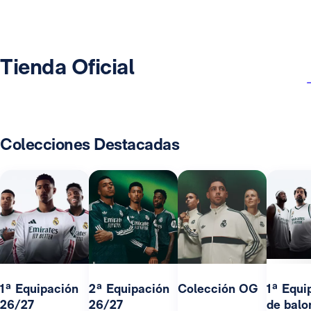
Tienda Oficial
Colecciones Destacadas
1ª Equipación
2ª Equipación
Colección OG
1ª Equi
26/27
26/27
de balo