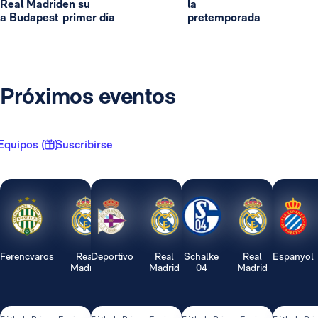
Real Madrid
en su
la
a Budapest
primer día
pretemporada
Próximos eventos
Equipos ( 1 )
Suscribirse
Ferencvaros
Real
Deportivo
Real
Schalke
Real
Espanyol
Madrid
Madrid
04
Madrid