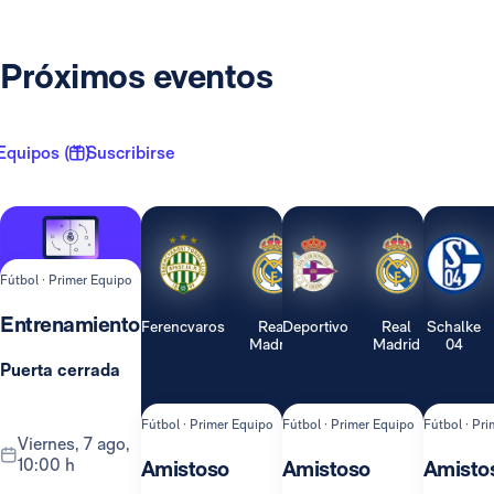
Próximos eventos
Equipos ( 1 )
Suscribirse
Fútbol · Primer Equipo
Entrenamiento
Ferencvaros
Real
Deportivo
Real
Schalke
Madrid
Madrid
04
Puerta cerrada
Fútbol · Primer Equipo
Fútbol · Primer Equipo
Fútbol · Pr
viernes, 7 ago,
10:00 h
Amistoso
Amistoso
Amisto