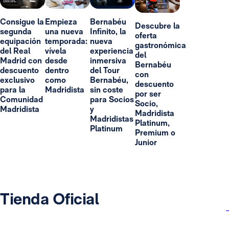
Consigue la
Empieza
Bernabéu
Descubre la
segunda
una nueva
Infinito, la
oferta
equipación
temporada:
nueva
gastronómica
del Real
vívela
experiencia
del
Madrid con
desde
inmersiva
Bernabéu
descuento
dentro
del Tour
con
exclusivo
como
Bernabéu,
descuento
para la
Madridista
sin coste
por ser
Comunidad
para Socios
Socio,
Madridista
y
Madridista
Madridistas
Platinum,
Platinum
Premium o
Junior
Tienda Oficial