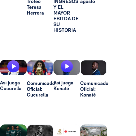
Trofeo
INGRESOS
agosto
Teresa
Y EL
Herrera
MAYOR
EBITDA DE
SU
HISTORIA
Así juega
Así juega
Comunicado
Comunicado
Cucurella
Konaté
Oficial:
Oficial:
Cucurella
Konaté