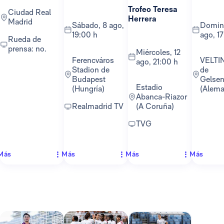
Trofeo Teresa
Ciudad Real
Herrera
Madrid
sábado, 8 ago,
domingo, 16
19:00 h
ago, 1
Rueda de
prensa: no.
miércoles, 12
Ferencváros
VELTINS-Arena
ago, 21:00 h
Stadion de
de
Budapest
Gelsen
Estadio
(Hungría)
(Alema
Abanca-Riazor
Realmadrid TV
(A Coruña)
TVG
Más
Más
Más
Más