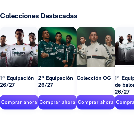
Colecciones Destacadas
1ª Equipación
2ª Equipación
Colección OG
1ª Equi
26/27
26/27
de balo
26/27
Comprar ahora
Comprar ahora
Comprar ahora
Compra