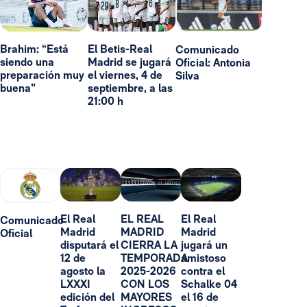
Brahim: “Está
El Betis-Real
Comunicado
siendo una
Madrid se jugará
Oficial: Antonia
preparación muy
el viernes, 4 de
Silva
buena”
septiembre, a las
21:00 h
El Real
EL REAL
El Real
Comunicado
Madrid
MADRID
Madrid
Oficial
disputará el
CIERRA LA
jugará un
12 de
TEMPORADA
amistoso
agosto la
2025-2026
contra el
LXXXI
CON LOS
Schalke 04
edición del
MAYORES
el 16 de