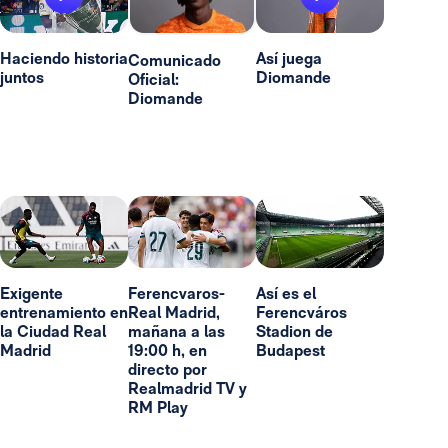
Haciendo historia
Así juega
Comunicado
juntos
Diomande
Oficial:
Diomande
Exigente
Ferencvaros-
Así es el
entrenamiento en
Real Madrid,
Ferencváros
la Ciudad Real
mañana a las
Stadion de
Madrid
19:00 h, en
Budapest
directo por
Realmadrid TV y
RM Play