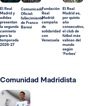
El Real
Fundación
El Real
Comunicado
Madrid y
Real
Madrid es,
Oficial:
adidas
Madrid:
por quinto
fallecimiento
presentan
campaña
año
de Franco
la segunda
de
consecutivo,
Baresi
camiseta
solidaridad
el club de
para la
con
fútbol más
temporada
Venezuela
valioso del
2026-27
mundo
según
‘Forbes’
Comunidad Madridista