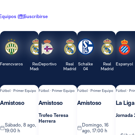
Equipos ( 1 )
Suscribirse
Ferencvaros
Real
Deportivo
Real
Schalke
Real
Espanyol
Madrid
Madrid
04
Madrid
Fútbol · Primer Equipo
Fútbol · Primer Equipo
Fútbol · Primer Equipo
Fútbol · Pr
Amistoso
Amistoso
Amistoso
La Liga
Trofeo Teresa
Jornada 
Herrera
sábado, 8 ago,
domingo, 16
19:00 h
ago, 17:00 h