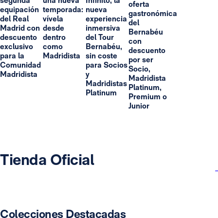
segunda
una nueva
Infinito, la
oferta
equipación
temporada:
nueva
gastronómica
del Real
vívela
experiencia
del
Madrid con
desde
inmersiva
Bernabéu
descuento
dentro
del Tour
con
exclusivo
como
Bernabéu,
descuento
para la
Madridista
sin coste
por ser
Comunidad
para Socios
Socio,
Madridista
y
Madridista
Madridistas
Platinum,
Platinum
Premium o
Junior
Tienda Oficial
Colecciones Destacadas