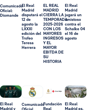
El Real
EL REAL
El Real
Comunicado
Madrid
MADRID
Madrid
Oficial:
disputará el
CIERRA LA
jugará un
Diomande
12 de
TEMPORADA
amistoso
agosto la
2025-2026
contra el
LXXXI
CON LOS
Schalke 04
edición del
MAYORES
el 16 de
Trofeo
INGRESOS
agosto
Teresa
Y EL
Herrera
MAYOR
EBITDA DE
SU
HISTORIA
El Real
Fundación
El Real
Comunicado
Madrid y
Real
Madrid es,
Oficial