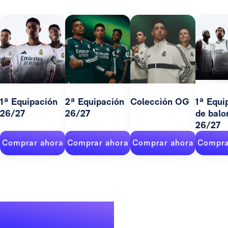
1ª Equipación
2ª Equipación
Colección OG
1ª Equi
26/27
26/27
de balo
26/27
Comprar ahora
Comprar ahora
Comprar ahora
Compra
Un palmarés de