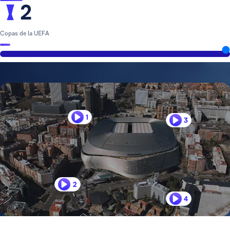
2
Copas de la UEFA
1
3
2
4