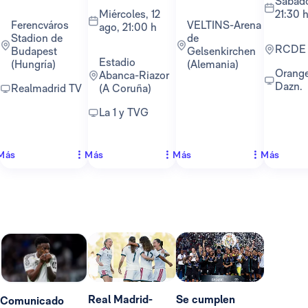
sábado, 22 ago,
miércoles, 12
21:30 
Ferencváros
VELTINS-Arena
ago, 21:00 h
Stadion de
de
RCDE
Budapest
Gelsenkirchen
Estadio
(Hungría)
(Alemania)
Orange TV y
Abanca-Riazor
Dazn.
Realmadrid TV
(A Coruña)
La 1 y TVG
Más
Más
Más
Más
Real Madrid-
Se cumplen
Comunicado