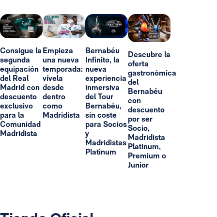
Consigue la
Empieza
Bernabéu
Descubre la
segunda
una nueva
Infinito, la
oferta
equipación
temporada:
nueva
gastronómica
del Real
vívela
experiencia
del
Madrid con
desde
inmersiva
Bernabéu
descuento
dentro
del Tour
con
exclusivo
como
Bernabéu,
descuento
para la
Madridista
sin coste
por ser
Comunidad
para Socios
Socio,
Madridista
y
Madridista
Madridistas
Platinum,
Platinum
Premium o
Junior