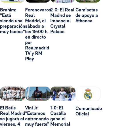
Brahim:
Ferencvaros-
2-0: El Real
Camisetas
“Está
Real
Madrid se
de apoyo a
siendo una
Madrid, el
impone al
Athenea
preparación
sábado a
Crystal
muy buena”
las 19:00 h,
Palace
en directo
por
Realmadrid
TV y RM
Play
El Betis-
Vini Jr:
1-0: El
Comunicado
Real Madrid
“Estamos
Castilla
Oficial
se jugará el
entrenando
gana el
viernes, 4
muy fuerte”
Memorial