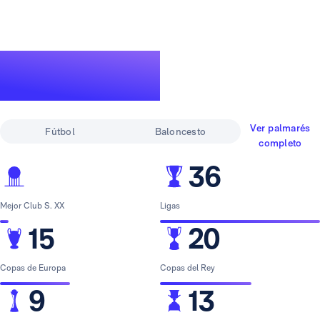
Un palmarés de
leyenda
Ver palmarés
Fútbol
Baloncesto
completo
36
Mejor Club S. XX
Ligas
15
20
Copas de Europa
Copas del Rey
9
13