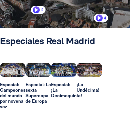
2
4
Especiales Real Madrid
Especial:
Especial: La
Especial:
¡La
Campeones
sexta
¡La
Undécima!
del mundo
Supercopa
Decimoquinta!
por novena
de Europa
vez