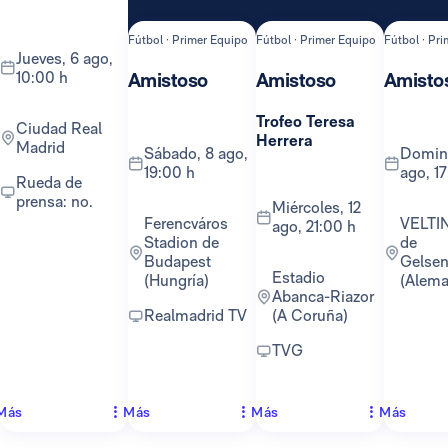
Fútbol · Primer Equipo
Fútbol · Primer Equipo
Fútbol · Pr
jueves, 6 ago,
10:00 h
Amistoso
Amistoso
Amisto
Trofeo Teresa
Ciudad Real
Herrera
Madrid
sábado, 8 ago,
domingo, 16
19:00 h
ago, 1
Rueda de
prensa: no.
miércoles, 12
Ferencváros
VELTINS-Arena
ago, 21:00 h
Stadion de
de
Budapest
Gelsen
Estadio
(Hungría)
(Alema
Abanca-Riazor
Realmadrid TV
(A Coruña)
TVG
Más
Más
Más
Más