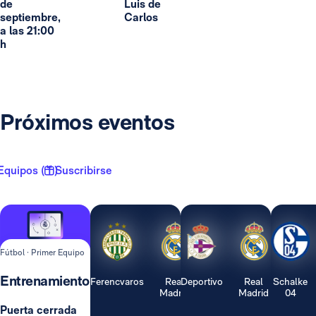
de
Luis de
septiembre,
Carlos
a las 21:00
h
Próximos eventos
Equipos ( 1 )
Suscribirse
Fútbol · Primer Equipo
Entrenamiento
Ferencvaros
Real
Deportivo
Real
Schalke
Madrid
Madrid
04
Puerta cerrada