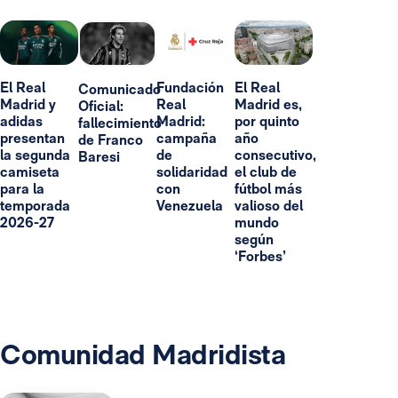
El Real
Fundación
El Real
Comunicado
Madrid y
Real
Madrid es,
Oficial:
adidas
Madrid:
por quinto
fallecimiento
presentan
campaña
año
de Franco
la segunda
de
consecutivo,
Baresi
camiseta
solidaridad
el club de
para la
con
fútbol más
temporada
Venezuela
valioso del
2026-27
mundo
según
‘Forbes’
Comunidad Madridista