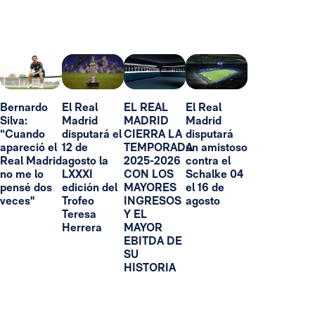
Bernardo
El Real
EL REAL
El Real
Silva:
Madrid
MADRID
Madrid
“Cuando
disputará el
CIERRA LA
disputará
apareció el
12 de
TEMPORADA
un amistoso
Real Madrid
agosto la
2025-2026
contra el
no me lo
LXXXI
CON LOS
Schalke 04
pensé dos
edición del
MAYORES
el 16 de
veces"
Trofeo
INGRESOS
agosto
Teresa
Y EL
Herrera
MAYOR
EBITDA DE
SU
HISTORIA