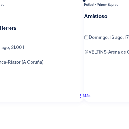
ipo
Fútbol · Primer Equipo
Amistoso
 Herrera
domingo, 16 ago, 1
12 ago, 21:00 h
VELTINS-Arena de 
anca-Riazor (A Coruña)
Más