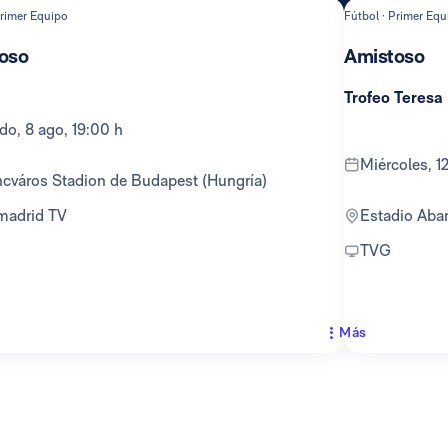
Primer Equipo
Fútbol · Primer Equ
oso
Amistoso
Trofeo Teresa
ado, 8 ago, 19:00 h
miércoles, 
encváros Stadion de Budapest (Hungría)
lmadrid TV
Estadio Ab
TVG
Más