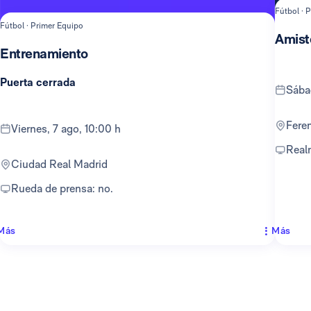
Fútbol · 
Fútbol · Primer Equipo
Amist
Entrenamiento
Puerta cerrada
sáb
Fer
viernes, 7 ago, 10:00 h
Rea
Ciudad Real Madrid
Rueda de prensa: no.
Más
Más