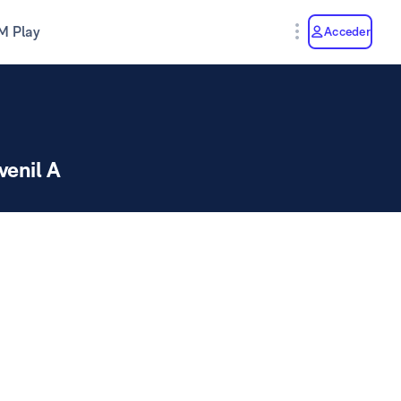
M Play
Acceder
venil A