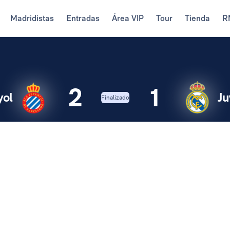
Madridistas
Entradas
Área VIP
Tour
Tienda
R
2
1
yol
Ju
Finalizado