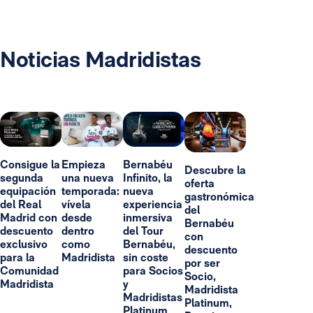
Noticias Madridistas
Consigue la
Empieza
Bernabéu
Descubre la
segunda
una nueva
Infinito, la
oferta
equipación
temporada:
nueva
gastronómica
del Real
vívela
experiencia
del
Madrid con
desde
inmersiva
Bernabéu
descuento
dentro
del Tour
con
exclusivo
como
Bernabéu,
descuento
para la
Madridista
sin coste
por ser
Comunidad
para Socios
Socio,
Madridista
y
Madridista
Madridistas
Platinum,
Platinum