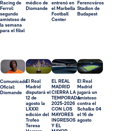
Racing de
médico de
entrenó en
Ferencváros
Ferrol:
Diomande
el Marbella
Stadion de
segundo
Football
Budapest
amistoso de
Center
la semana
para el filial
El Real
EL REAL
El Real
Comunicado
Madrid
MADRID
Madrid
Oficial:
disputará el
CIERRA LA
jugará un
Diomande
12 de
TEMPORADA
amistoso
agosto la
2025-2026
contra el
LXXXI
CON LOS
Schalke 04
edición del
MAYORES
el 16 de
Trofeo
INGRESOS
agosto
Teresa
Y EL