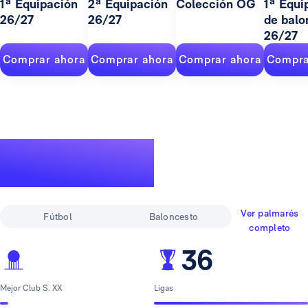
1ª Equipación
2ª Equipación
Colección OG
1ª Equi
26/27
26/27
de balo
26/27
Comprar ahora
Comprar ahora
Comprar ahora
Compra
Un palmarés de
leyenda
Ver palmarés
Fútbol
Baloncesto
completo
36
Mejor Club S. XX
Ligas