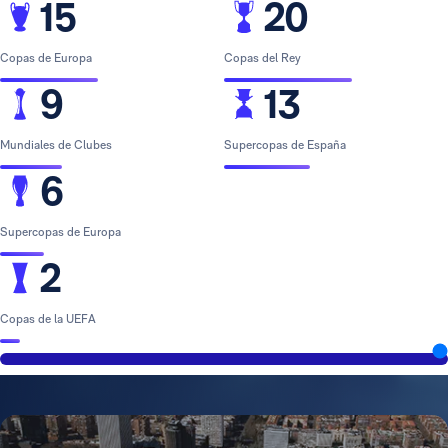
15
20
Copas de Europa
Copas del Rey
9
13
Mundiales de Clubes
Supercopas de España
6
Supercopas de Europa
2
Copas de la UEFA