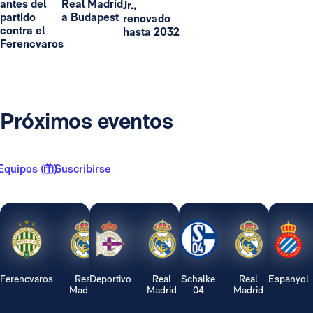
antes del
Real Madrid
Jr.,
partido
a Budapest
renovado
contra el
hasta 2032
Ferencvaros
Próximos eventos
Equipos ( 1 )
Suscribirse
Ferencvaros
Real
Deportivo
Real
Schalke
Real
Espanyol
Madrid
Madrid
04
Madrid