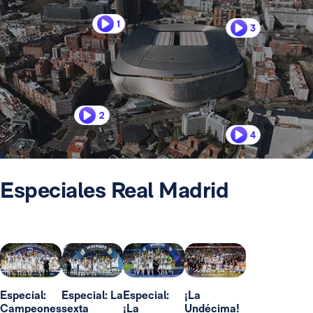
1
3
2
4
Especiales Real Madrid
Especial:
Especial: La
Especial:
¡La
Campeones
sexta
¡La
Undécima!