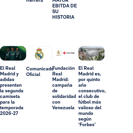
Herrera
MAYOR
EBITDA DE
SU
HISTORIA
El Real
Fundación
El Real
Comunicado
Madrid y
Real
Madrid es,
Oficial
adidas
Madrid:
por quinto
presentan
campaña
año
la segunda
de
consecutivo,
camiseta
solidaridad
el club de
para la
con
fútbol más
temporada
Venezuela
valioso del
2026-27
mundo
según
‘Forbes’