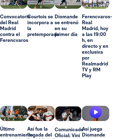
Convocatoria
Courtois se
Diomande
Ferencvaros-
del Real
incorpora a
se entrenó
Real
Madrid
la
en su
Madrid, hoy
contra el
pretemporada
primer día
a las 19:00
Ferencvaros
h, en
directo y en
exclusiva
por
Realmadrid
TV y RM
Play
Último
Así fue la
Así juega
Comunicado
entrenamiento
llegada del
Diomande
Oficial: Vini