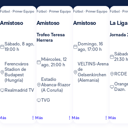
Fútbol · Primer Equipo
Fútbol · Primer Equipo
Fútbol · Primer Equipo
Fútbol · Pr
Amistoso
Amistoso
Amistoso
La Liga
Trofeo Teresa
Jornada 
Herrera
sábado, 8 ago,
domingo, 16
19:00 h
ago, 17:00 h
sábado, 22 ago,
miércoles, 12
21:30 
Ferencváros
VELTINS-Arena
ago, 21:00 h
Stadion de
de
RCDE
Budapest
Gelsenkirchen
Estadio
(Hungría)
(Alemania)
Orange TV y
Abanca-Riazor
Dazn.
Realmadrid TV
(A Coruña)
TVG
Más
Más
Más
Más