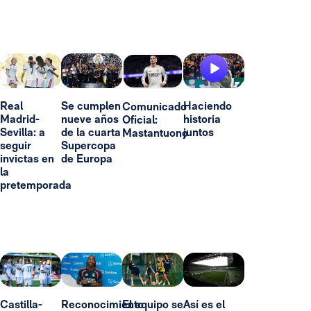
Real
Se cumplen
Haciendo
Comunicado
Madrid-
nueve años
historia
Oficial:
Sevilla: a
de la cuarta
juntos
Mastantuono
seguir
Supercopa
invictas en
de Europa
la
pretemporada
Castilla-
Reconocimiento
El equipo se
Así es el