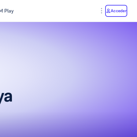
M Play
Acceder
ya