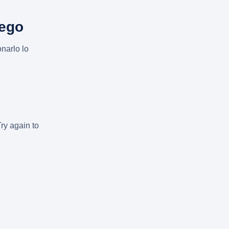
uego
narlo lo
Try again to