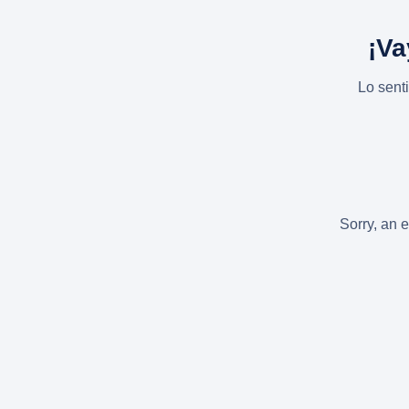
¡Va
Lo sent
Sorry, an e