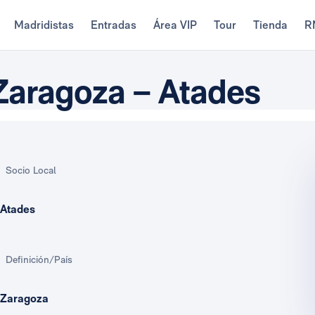
Madridistas
Entradas
Área VIP
Tour
Tienda
R
 Zaragoza – Atades
Socio Local
Atades
Definición/País
Zaragoza