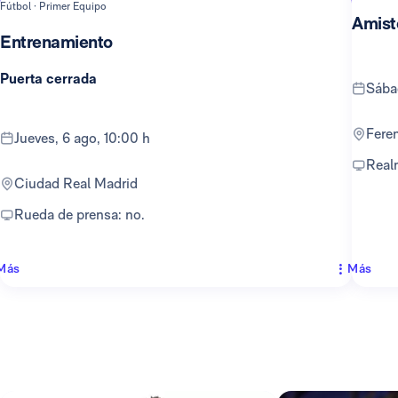
Fútbol · Primer Equipo
Amist
Entrenamiento
Puerta cerrada
sáb
Fer
jueves, 6 ago, 10:00 h
Rea
Ciudad Real Madrid
Rueda de prensa: no.
Más
Más