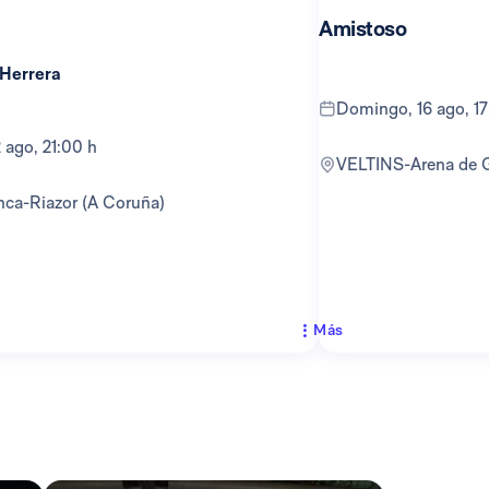
Amistoso
 Herrera
domingo, 16 ago, 1
12 ago, 21:00 h
VELTINS-Arena de 
anca-Riazor (A Coruña)
Más