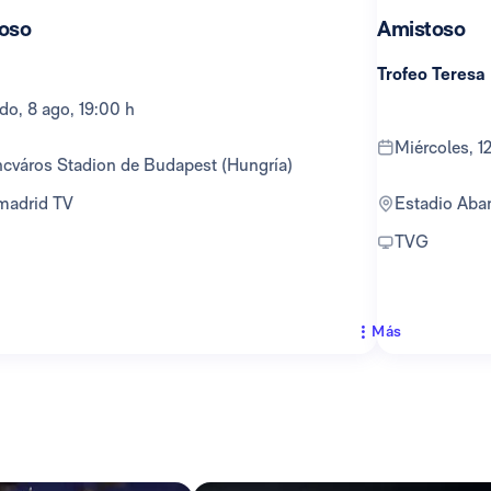
oso
Amistoso
Trofeo Teresa
ado, 8 ago, 19:00 h
miércoles, 
encváros Stadion de Budapest (Hungría)
lmadrid TV
Estadio Ab
TVG
Más