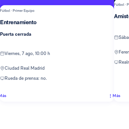
Fútbol · 
Fútbol · Primer Equipo
Amist
Entrenamiento
Puerta cerrada
sáb
Fer
viernes, 7 ago, 10:00 h
Rea
Ciudad Real Madrid
Rueda de prensa: no.
Más
Más