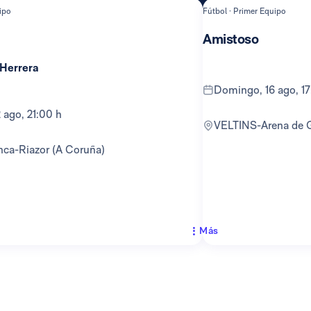
ipo
Fútbol · Primer Equipo
Amistoso
 Herrera
domingo, 16 ago, 1
12 ago, 21:00 h
VELTINS-Arena de 
anca-Riazor (A Coruña)
Más