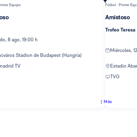
Primer Equipo
Fútbol · Primer Equ
oso
Amistoso
Trofeo Teresa
ado, 8 ago, 19:00 h
miércoles, 
encváros Stadion de Budapest (Hungría)
lmadrid TV
Estadio Ab
TVG
Más