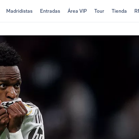
Madridistas
Entradas
Área VIP
Tour
Tienda
R