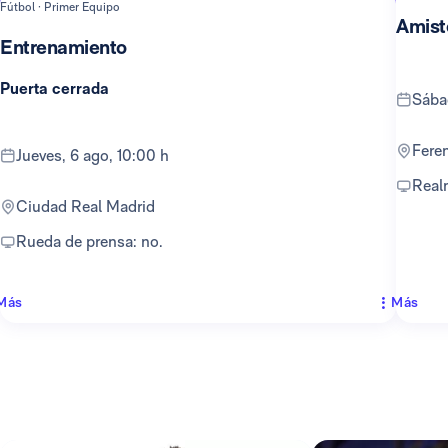
Fútbol · Primer Equipo
Amist
Entrenamiento
Puerta cerrada
sáb
Fer
jueves, 6 ago, 10:00 h
Rea
Ciudad Real Madrid
Rueda de prensa: no.
Más
Más