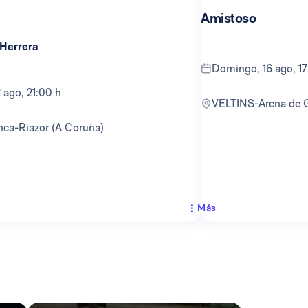
Amistoso
 Herrera
domingo, 16 ago, 1
12 ago, 21:00 h
VELTINS-Arena de 
anca-Riazor (A Coruña)
Más