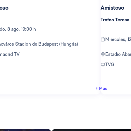
oso
Amistoso
Trofeo Teresa
ado, 8 ago, 19:00 h
miércoles, 
encváros Stadion de Budapest (Hungría)
lmadrid TV
Estadio Ab
TVG
Más