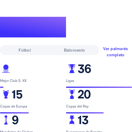
Un palmarés de
leyenda
Ver palmarés
Fútbol
Baloncesto
completo
36
Mejor Club S. XX
Ligas
15
20
Copas de Europa
Copas del Rey
9
13