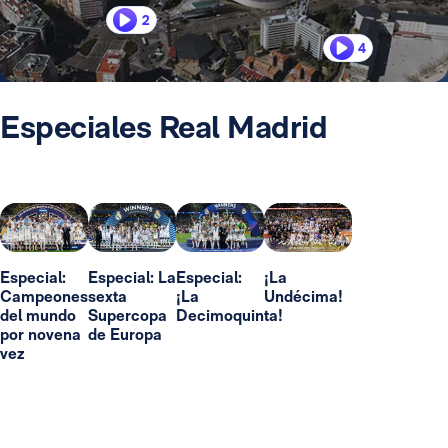
2
4
Especiales Real Madrid
Especial:
Especial: La
Especial:
¡La
Campeones
sexta
¡La
Undécima!
del mundo
Supercopa
Decimoquinta!
por novena
de Europa
vez