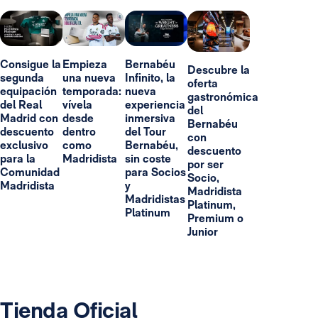
Consigue la
Empieza
Bernabéu
Descubre la
segunda
una nueva
Infinito, la
oferta
equipación
temporada:
nueva
gastronómica
del Real
vívela
experiencia
del
Madrid con
desde
inmersiva
Bernabéu
descuento
dentro
del Tour
con
exclusivo
como
Bernabéu,
descuento
para la
Madridista
sin coste
por ser
Comunidad
para Socios
Socio,
Madridista
y
Madridista
Madridistas
Platinum,
Platinum
Premium o
Junior
Tienda Oficial