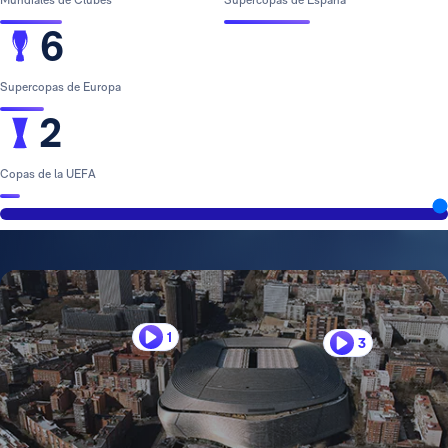
Mundiales de Clubes
Supercopas de España
6
Supercopas de Europa
2
Copas de la UEFA
1
3