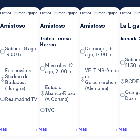
Fútbol · Primer Equipo
Fútbol · Primer Equipo
Fútbol · Primer Equipo
Fútbol · Pr
Amistoso
Amistoso
Amistoso
La Liga
Trofeo Teresa
Jornada 
Herrera
sábado, 8 ago,
domingo, 16
19:00 h
ago, 17:00 h
sábado, 22 ago,
miércoles, 12
21:30 
Ferencváros
VELTINS-Arena
ago, 21:00 h
Stadion de
de
RCDE
Budapest
Gelsenkirchen
Estadio
(Hungría)
(Alemania)
Orange TV y
Abanca-Riazor
Dazn.
Realmadrid TV
(A Coruña)
TVG
Más
Más
Más
Más