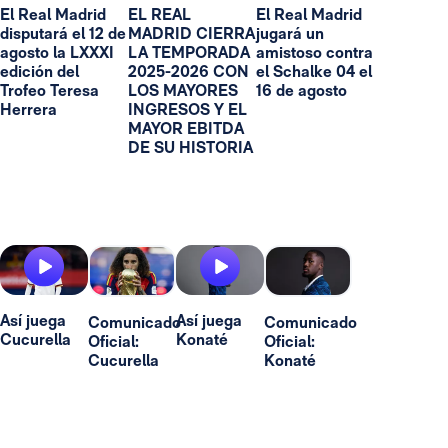
El Real Madrid
EL REAL
El Real Madrid
disputará el 12 de
MADRID CIERRA
jugará un
agosto la LXXXI
LA TEMPORADA
amistoso contra
edición del
2025-2026 CON
el Schalke 04 el
Trofeo Teresa
LOS MAYORES
16 de agosto
Herrera
INGRESOS Y EL
MAYOR EBITDA
DE SU HISTORIA
Así juega
Así juega
Comunicado
Comunicado
Cucurella
Konaté
Oficial:
Oficial:
Cucurella
Konaté