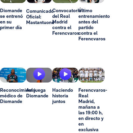
Diomande
Convocatoria
Último
Comunicado
se entrenó
del Real
entrenamiento
Oficial:
en su
Madrid
antes del
Mastantuono
primer día
contra el
partido
Ferencvaros
contra el
Ferencvaros
Reconocimiento
Así juega
Haciendo
Ferencvaros-
médico de
Diomande
historia
Real
Diomande
juntos
Madrid,
mañana a
las 19:00 h,
en directo y
en
exclusiva