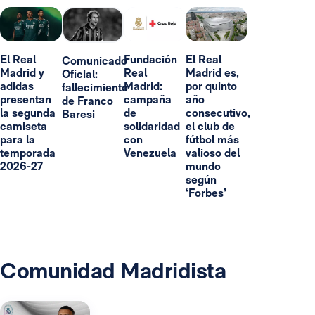
El Real
Fundación
El Real
Comunicado
Madrid y
Real
Madrid es,
Oficial:
adidas
Madrid:
por quinto
fallecimiento
presentan
campaña
año
de Franco
la segunda
de
consecutivo,
Baresi
camiseta
solidaridad
el club de
para la
con
fútbol más
temporada
Venezuela
valioso del
2026-27
mundo
según
‘Forbes’
Comunidad Madridista