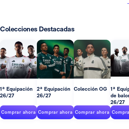
Colecciones Destacadas
1ª Equipación
2ª Equipación
Colección OG
1ª Equi
26/27
26/27
de balo
26/27
Comprar ahora
Comprar ahora
Comprar ahora
Compra