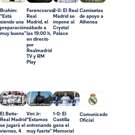
Brahim:
Ferencvaros-
2-0: El Real
Camisetas
“Está
Real
Madrid se
de apoyo a
siendo una
Madrid, el
impone al
Athenea
preparación
sábado a
Crystal
muy buena”
las 19:00 h,
Palace
en directo
por
Realmadrid
TV y RM
Play
El Betis-
Vini Jr:
1-0: El
Comunicado
Real Madrid
“Estamos
Castilla
Oficial
se jugará el
entrenando
gana el
viernes, 4
muy fuerte”
Memorial