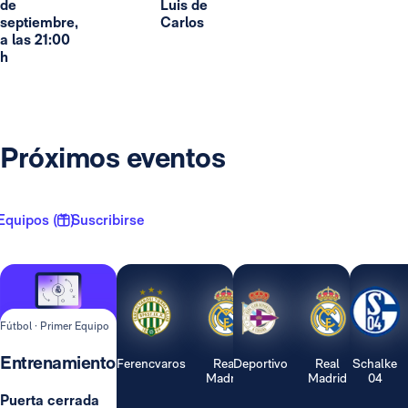
de
Luis de
septiembre,
Carlos
a las 21:00
h
Próximos eventos
Equipos ( 1 )
Suscribirse
Fútbol · Primer Equipo
Entrenamiento
Ferencvaros
Real
Deportivo
Real
Schalke
Madrid
Madrid
04
Puerta cerrada