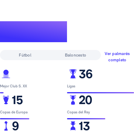
Un palmarés de
leyenda
Ver palmarés
Fútbol
Baloncesto
completo
36
Mejor Club S. XX
Ligas
15
20
Copas de Europa
Copas del Rey
9
13