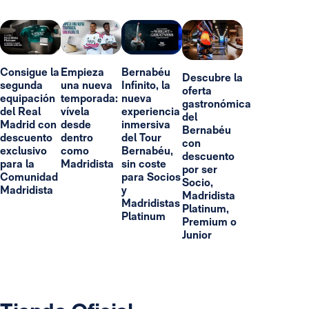
Consigue la
Empieza
Bernabéu
Descubre la
segunda
una nueva
Infinito, la
oferta
equipación
temporada:
nueva
gastronómica
del Real
vívela
experiencia
del
Madrid con
desde
inmersiva
Bernabéu
descuento
dentro
del Tour
con
exclusivo
como
Bernabéu,
descuento
para la
Madridista
sin coste
por ser
Comunidad
para Socios
Socio,
Madridista
y
Madridista
Madridistas
Platinum,
Platinum
Premium o
Junior