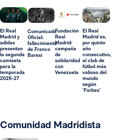
El Real
Fundación
El Real
Comunicado
Madrid y
Real
Madrid es,
Oficial:
adidas
Madrid:
por quinto
fallecimiento
presentan
campaña
año
de Franco
la segunda
de
consecutivo,
Baresi
camiseta
solidaridad
el club de
para la
con
fútbol más
temporada
Venezuela
valioso del
2026-27
mundo
según
‘Forbes’
Comunidad Madridista