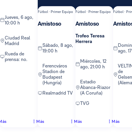
Fútbol · Primer Equipo
Fútbol · Primer Equipo
Fútbol · Pr
jueves, 6 ago,
10:00 h
Amistoso
Amistoso
Amisto
Trofeo Teresa
Ciudad Real
Herrera
Madrid
sábado, 8 ago,
domingo, 16
19:00 h
ago, 1
Rueda de
prensa: no.
miércoles, 12
Ferencváros
VELTINS-Arena
ago, 21:00 h
Stadion de
de
Budapest
Gelsen
Estadio
(Hungría)
(Alema
Abanca-Riazor
Realmadrid TV
(A Coruña)
TVG
Más
Más
Más
Más