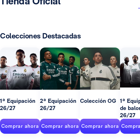
Tienda Oficial
Colecciones Destacadas
1ª Equipación
2ª Equipación
Colección OG
1ª Equi
26/27
26/27
de balo
26/27
Comprar ahora
Comprar ahora
Comprar ahora
Compra