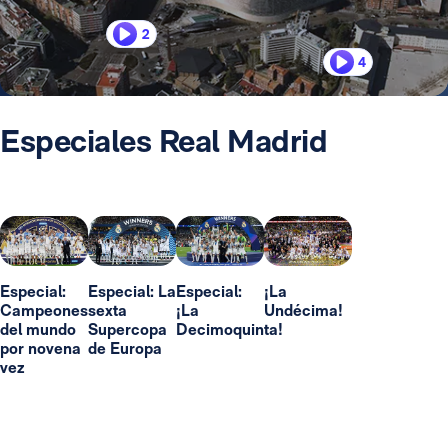
2
4
Especiales Real Madrid
Especial:
Especial: La
Especial:
¡La
Campeones
sexta
¡La
Undécima!
del mundo
Supercopa
Decimoquinta!
por novena
de Europa
vez