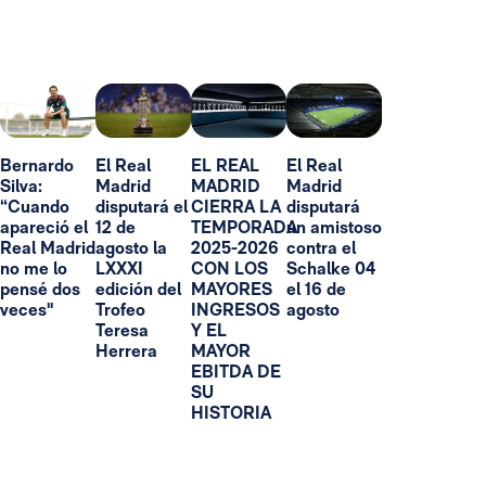
Bernardo
El Real
EL REAL
El Real
Silva:
Madrid
MADRID
Madrid
“Cuando
disputará el
CIERRA LA
disputará
apareció el
12 de
TEMPORADA
un amistoso
Real Madrid
agosto la
2025-2026
contra el
no me lo
LXXXI
CON LOS
Schalke 04
pensé dos
edición del
MAYORES
el 16 de
veces"
Trofeo
INGRESOS
agosto
Teresa
Y EL
Herrera
MAYOR
EBITDA DE
SU
HISTORIA