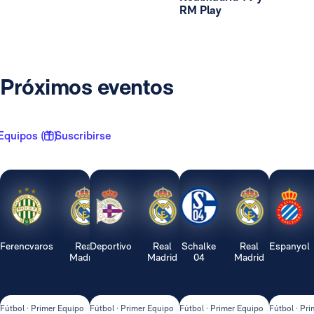
RM Play
Próximos eventos
Equipos ( 1 )
Suscribirse
Ferencvaros
Real
Deportivo
Real
Schalke
Real
Espanyol
Madrid
Madrid
04
Madrid
Fútbol · Primer Equipo
Fútbol · Primer Equipo
Fútbol · Primer Equipo
Fútbol · Pr