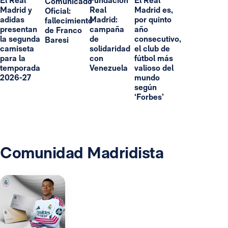
El Real
Fundación
El Real
Comunicado
Madrid y
Real
Madrid es,
Oficial:
adidas
Madrid:
por quinto
fallecimiento
presentan
campaña
año
de Franco
la segunda
de
consecutivo,
Baresi
camiseta
solidaridad
el club de
para la
con
fútbol más
temporada
Venezuela
valioso del
2026-27
mundo
según
‘Forbes’
Comunidad Madridista