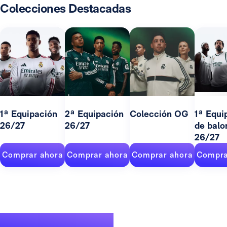
Colecciones Destacadas
1ª Equipación
2ª Equipación
Colección OG
1ª Equi
26/27
26/27
de balo
26/27
Comprar ahora
Comprar ahora
Comprar ahora
Compra
Un palmarés de