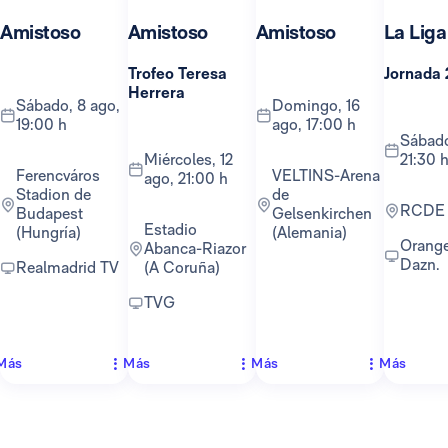
Amistoso
Amistoso
Amistoso
La Liga
Trofeo Teresa
Jornada 
Herrera
sábado, 8 ago,
domingo, 16
19:00 h
ago, 17:00 h
sábado, 22 ago,
miércoles, 12
21:30 
Ferencváros
VELTINS-Arena
ago, 21:00 h
Stadion de
de
RCDE
Budapest
Gelsenkirchen
Estadio
(Hungría)
(Alemania)
Orange TV y
Abanca-Riazor
Dazn.
Realmadrid TV
(A Coruña)
TVG
Más
Más
Más
Más