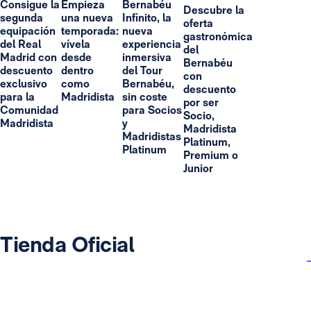
Consigue la
Empieza
Bernabéu
Descubre la
segunda
una nueva
Infinito, la
oferta
equipación
temporada:
nueva
gastronómica
del Real
vívela
experiencia
del
Madrid con
desde
inmersiva
Bernabéu
descuento
dentro
del Tour
con
exclusivo
como
Bernabéu,
descuento
para la
Madridista
sin coste
por ser
Comunidad
para Socios
Socio,
Madridista
y
Madridista
Madridistas
Platinum,
Platinum
Premium o
Junior
Tienda Oficial