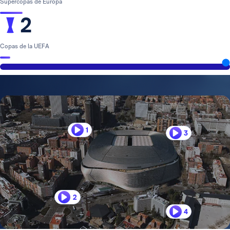
Supercopas de Europa
2
Copas de la UEFA
1
3
2
4