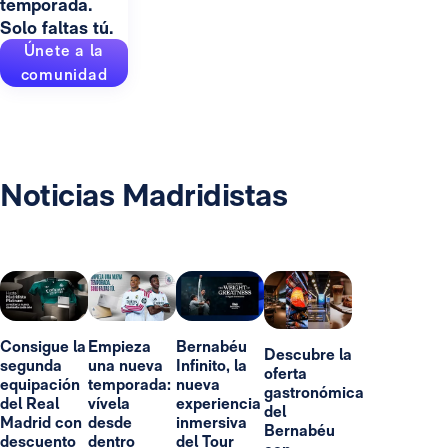
temporada.
Solo faltas tú.
Únete a la
comunidad
Noticias Madridistas
Consigue la
Empieza
Bernabéu
Descubre la
segunda
una nueva
Infinito, la
oferta
equipación
temporada:
nueva
gastronómica
del Real
vívela
experiencia
del
Madrid con
desde
inmersiva
Bernabéu
descuento
dentro
del Tour