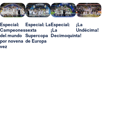
Especial:
Especial: La
Especial:
¡La
Campeones
sexta
¡La
Undécima!
del mundo
Supercopa
Decimoquinta!
por novena
de Europa
vez