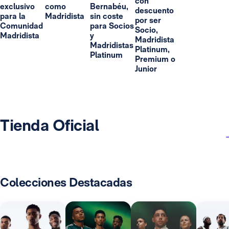
con
exclusivo
como
Bernabéu,
descuento
para la
Madridista
sin coste
por ser
Comunidad
para Socios
Socio,
Madridista
y
Madridista
Madridistas
Platinum,
Platinum
Premium o
Junior
Tienda Oficial
Colecciones Destacadas