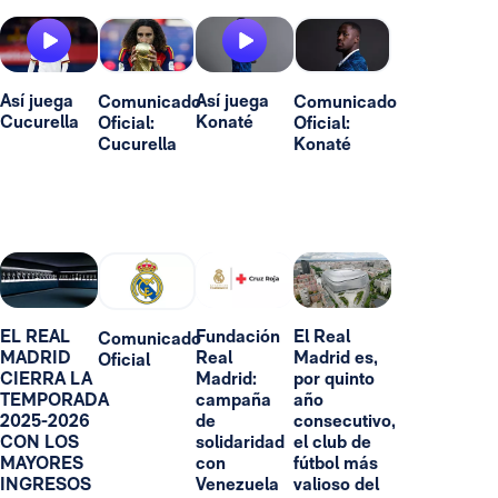
Así juega
Así juega
Comunicado
Comunicado
Cucurella
Konaté
Oficial:
Oficial:
Cucurella
Konaté
EL REAL
Fundación
El Real
Comunicado
MADRID
Real
Madrid es,
Oficial
CIERRA LA
Madrid:
por quinto
TEMPORADA
campaña
año
2025-2026
de
consecutivo,
CON LOS
solidaridad
el club de
MAYORES
con
fútbol más
INGRESOS
Venezuela
valioso del