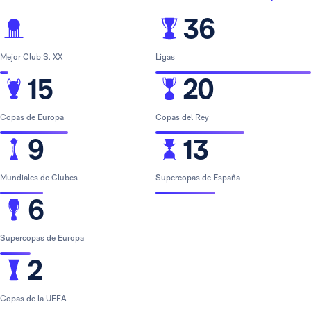
36
Mejor Club S. XX
Ligas
15
20
Copas de Europa
Copas del Rey
9
13
Mundiales de Clubes
Supercopas de España
6
Supercopas de Europa
2
Copas de la UEFA