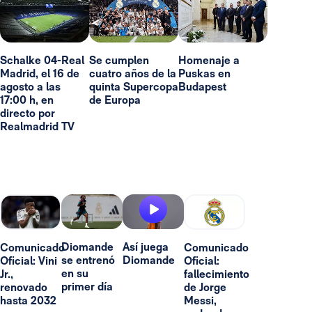
Schalke 04-Real
Se cumplen
Homenaje a
Madrid, el 16 de
cuatro años de la
Puskas en
agosto a las
quinta Supercopa
Budapest
17:00 h, en
de Europa
directo por
Realmadrid TV
Diomande
Así juega
Comunicado
Comunicado
se entrenó
Diomande
Oficial: Vini
Oficial:
en su
Jr.,
fallecimiento
primer día
renovado
de Jorge
hasta 2032
Messi,