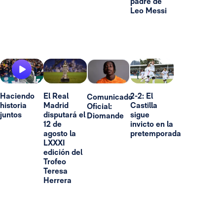
padre de
Leo Messi
Haciendo
El Real
2-2: El
Comunicado
historia
Madrid
Castilla
Oficial:
juntos
disputará el
sigue
Diomande
12 de
invicto en la
agosto la
pretemporada
LXXXI
edición del
Trofeo
Teresa
Herrera