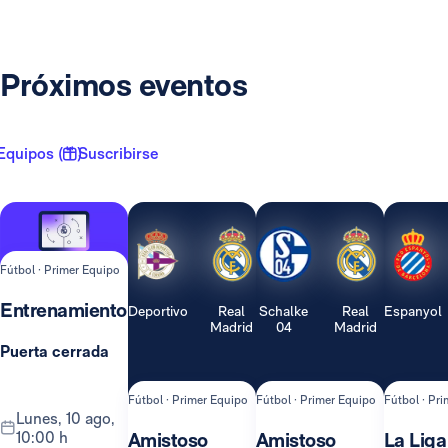
Próximos eventos
Equipos ( 1 )
Suscribirse
Fútbol · Primer Equipo
Entrenamiento
Deportivo
Real
Schalke
Real
Espanyol
Madrid
04
Madrid
Puerta cerrada
Fútbol · Primer Equipo
Fútbol · Primer Equipo
Fútbol · Pr
lunes, 10 ago,
10:00 h
Amistoso
Amistoso
La Liga