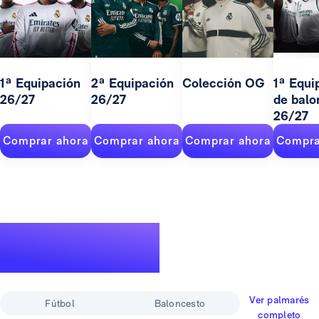
1ª Equipación
2ª Equipación
Colección OG
1ª Equi
26/27
26/27
de balo
26/27
Comprar ahora
Comprar ahora
Comprar ahora
Compra
Un palmarés de
leyenda
Ver palmarés
Fútbol
Baloncesto
completo