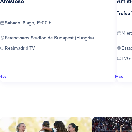
Amistoso
Amist
Trofeo
sábado, 8 ago, 19:00 h
mié
Ferencváros Stadion de Budapest (Hungría)
Realmadrid TV
Est
TVG
Más
Más