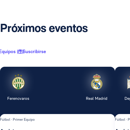
Próximos eventos
Equipos ( 1 )
Suscribirse
Ferencvaros
Real Madrid
De
Fútbol · Primer Equipo
Fútbol · 