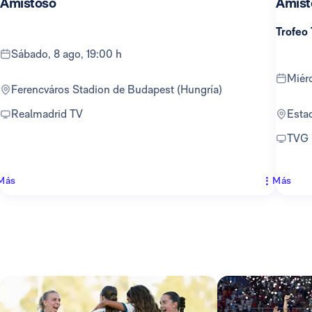
Amistoso
Amist
Trofeo
sábado, 8 ago, 19:00 h
mié
Ferencváros Stadion de Budapest (Hungría)
Realmadrid TV
Est
TVG
Más
Más