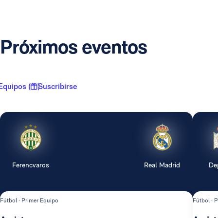
Próximos eventos
Equipos ( 1 )
Suscribirse
Ferencvaros
Real Madrid
De
Fútbol · Primer Equipo
Fútbol · 