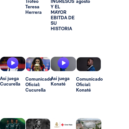
Trofeo
INGRESOS
agosto
Teresa
Y EL
Herrera
MAYOR
EBITDA DE
SU
HISTORIA
Así juega
Así juega
Comunicado
Comunicado
Cucurella
Konaté
Oficial:
Oficial:
Cucurella
Konaté