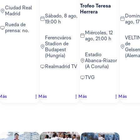
Trofeo Teresa
Ciudad Real
Herrera
Madrid
sábado, 8 ago,
domingo, 16
19:00 h
ago, 1
Rueda de
prensa: no.
miércoles, 12
Ferencváros
VELTINS-Arena
ago, 21:00 h
Stadion de
de
Budapest
Gelsen
Estadio
(Hungría)
(Alema
Abanca-Riazor
Realmadrid TV
(A Coruña)
TVG
Más
Más
Más
Más