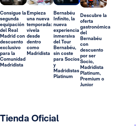
Consigue la
Empieza
Bernabéu
Descubre la
segunda
una nueva
Infinito, la
oferta
equipación
temporada:
nueva
gastronómica
del Real
vívela
experiencia
del
Madrid con
desde
inmersiva
Bernabéu
descuento
dentro
del Tour
con
exclusivo
como
Bernabéu,
descuento
para la
Madridista
sin coste
por ser
Comunidad
para Socios
Socio,
Madridista
y
Madridista
Madridistas
Platinum,
Platinum
Premium o
Junior
Tienda Oficial