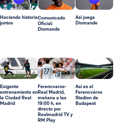
Haciendo historia
Así juega
Comunicado
juntos
Diomande
Oficial:
Diomande
Exigente
Ferencvaros-
Así es el
entrenamiento en
Real Madrid,
Ferencváros
la Ciudad Real
mañana a las
Stadion de
Madrid
19:00 h, en
Budapest
directo por
Realmadrid TV y
RM Play