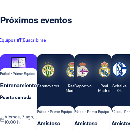
Próximos eventos
Equipos ( 1 )
Suscribirse
Fútbol · Primer Equipo
Entrenamiento
Ferencvaros
Real
Deportivo
Real
Schalke
Madrid
Madrid
04
Puerta cerrada
Fútbol · Primer Equipo
Fútbol · Primer Equipo
Fútbol · Pr
viernes, 7 ago,
10:00 h
Amistoso
Amistoso
Amisto