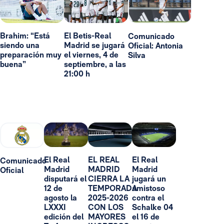
Brahim: “Está
El Betis-Real
Comunicado
siendo una
Madrid se jugará
Oficial: Antonia
preparación muy
el viernes, 4 de
Silva
buena”
septiembre, a las
21:00 h
El Real
EL REAL
El Real
Comunicado
Madrid
MADRID
Madrid
Oficial
disputará el
CIERRA LA
jugará un
12 de
TEMPORADA
amistoso
agosto la
2025-2026
contra el
LXXXI
CON LOS
Schalke 04
edición del
MAYORES
el 16 de