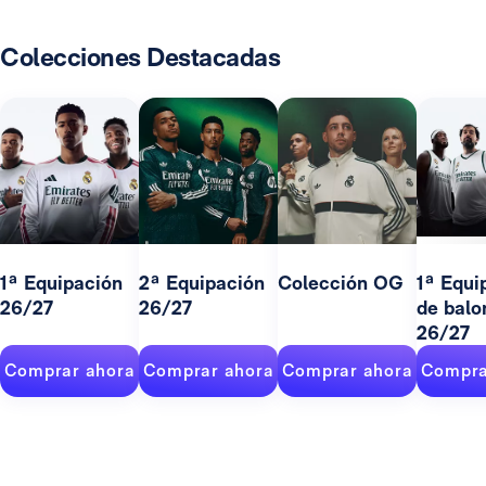
Colecciones Destacadas
1ª Equipación
2ª Equipación
Colección OG
1ª Equi
26/27
26/27
de balo
26/27
Comprar ahora
Comprar ahora
Comprar ahora
Compra