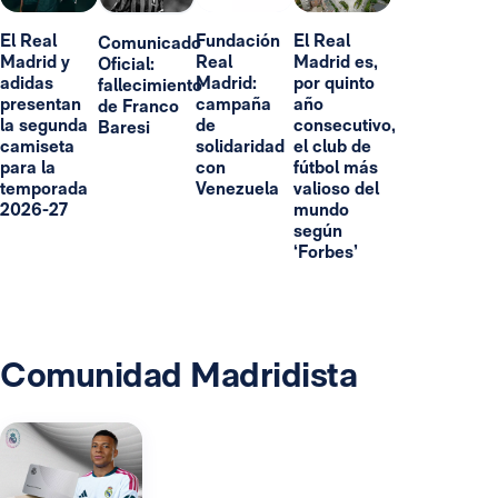
El Real
Fundación
El Real
Comunicado
Madrid y
Real
Madrid es,
Oficial:
adidas
Madrid:
por quinto
fallecimiento
presentan
campaña
año
de Franco
la segunda
de
consecutivo,
Baresi
camiseta
solidaridad
el club de
para la
con
fútbol más
temporada
Venezuela
valioso del
2026-27
mundo
según
‘Forbes’
Comunidad Madridista