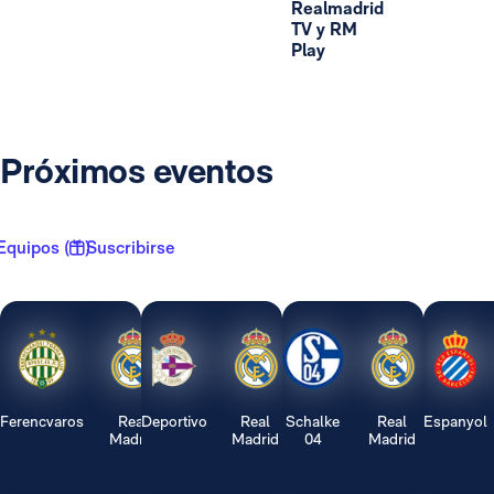
Realmadrid
TV y RM
Play
Próximos eventos
Equipos ( 1 )
Suscribirse
Ferencvaros
Real
Deportivo
Real
Schalke
Real
Espanyol
Madrid
Madrid
04
Madrid