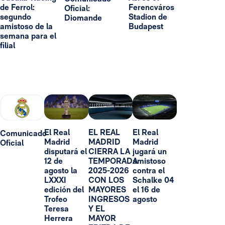
de Ferrol:
Ferencváros
Oficial:
segundo
Stadion de
Diomande
amistoso de la
Budapest
semana para el
filial
El Real
EL REAL
El Real
Comunicado
Madrid
MADRID
Madrid
Oficial
disputará el
CIERRA LA
jugará un
12 de
TEMPORADA
amistoso
agosto la
2025-2026
contra el
LXXXI
CON LOS
Schalke 04
edición del
MAYORES
el 16 de
Trofeo
INGRESOS
agosto
Teresa
Y EL
Herrera
MAYOR