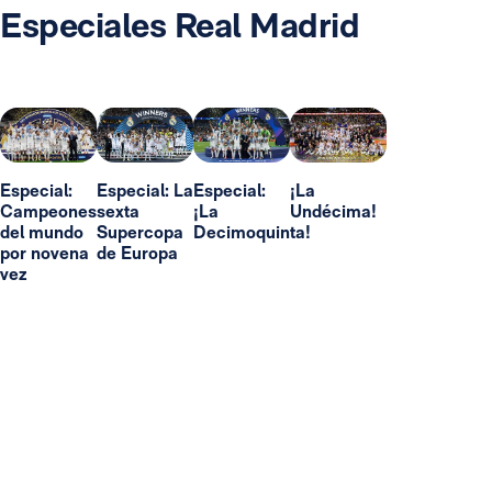
Especiales Real Madrid
Especial:
Especial: La
Especial:
¡La
Campeones
sexta
¡La
Undécima!
del mundo
Supercopa
Decimoquinta!
por novena
de Europa
vez