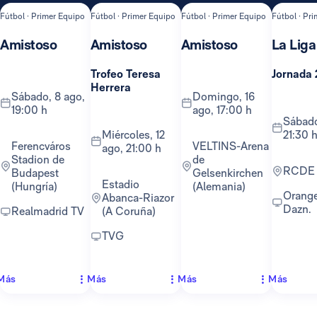
Fútbol · Primer Equipo
Fútbol · Primer Equipo
Fútbol · Primer Equipo
Fútbol · Pr
Amistoso
Amistoso
Amistoso
La Liga
Trofeo Teresa
Jornada 
Herrera
sábado, 8 ago,
domingo, 16
19:00 h
ago, 17:00 h
sábado, 22 ago,
miércoles, 12
21:30 
Ferencváros
VELTINS-Arena
ago, 21:00 h
Stadion de
de
RCDE
Budapest
Gelsenkirchen
Estadio
(Hungría)
(Alemania)
Orange TV y
Abanca-Riazor
Dazn.
Realmadrid TV
(A Coruña)
TVG
Más
Más
Más
Más