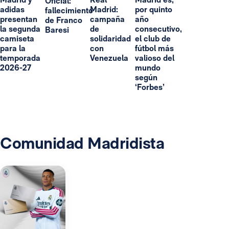
Oficial:
adidas
Madrid:
por quinto
fallecimiento
presentan
campaña
año
de Franco
la segunda
de
consecutivo,
Baresi
camiseta
solidaridad
el club de
para la
con
fútbol más
temporada
Venezuela
valioso del
2026-27
mundo
según
‘Forbes’
Comunidad Madridista