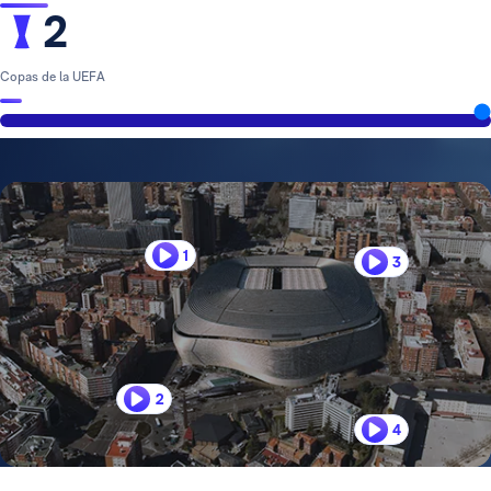
2
Copas de la UEFA
1
3
2
4