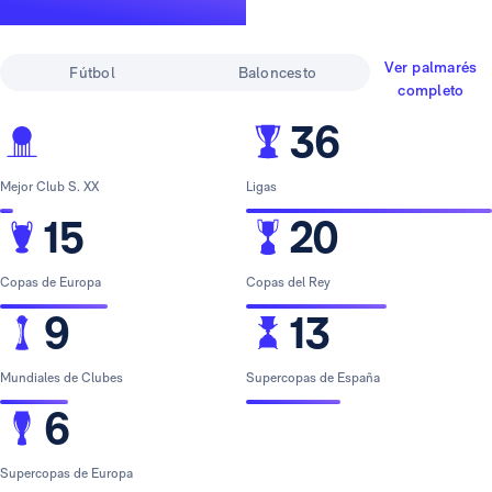
leyenda
Ver palmarés
Fútbol
Baloncesto
completo
36
Mejor Club S. XX
Ligas
15
20
Copas de Europa
Copas del Rey
9
13
Mundiales de Clubes
Supercopas de España
6
Supercopas de Europa