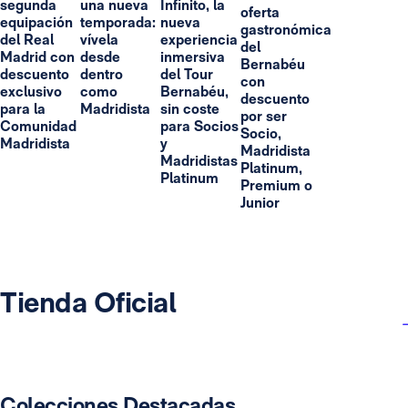
segunda
una nueva
Infinito, la
oferta
equipación
temporada:
nueva
gastronómica
del Real
vívela
experiencia
del
Madrid con
desde
inmersiva
Bernabéu
descuento
dentro
del Tour
con
exclusivo
como
Bernabéu,
descuento
para la
Madridista
sin coste
por ser
Comunidad
para Socios
Socio,
Madridista
y
Madridista
Madridistas
Platinum,
Platinum
Premium o
Junior
Tienda Oficial
Colecciones Destacadas