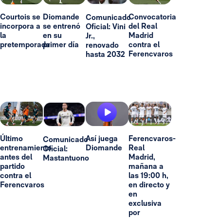
Courtois se
Diomande
Convocatoria
Comunicado
incorpora a
se entrenó
del Real
Oficial: Vini
la
en su
Madrid
Jr.,
pretemporada
primer día
contra el
renovado
Ferencvaros
hasta 2032
Último
Así juega
Ferencvaros-
Comunicado
entrenamiento
Diomande
Real
Oficial:
antes del
Madrid,
Mastantuono
partido
mañana a
contra el
las 19:00 h,
Ferencvaros
en directo y
en
exclusiva
por