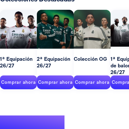
1ª Equipación
2ª Equipación
Colección OG
1ª Equi
26/27
26/27
de balo
26/27
Comprar ahora
Comprar ahora
Comprar ahora
Compra
Un palmarés de