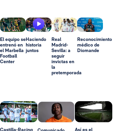
El equipo se
Haciendo
Real
Reconocimiento
entrenó en
historia
Madrid-
médico de
el Marbella
juntos
Sevilla: a
Diomande
Football
seguir
Center
invictas en
la
pretemporada
Castilla-Racing
Así es el
Comunicado