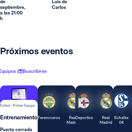
de
Luis de
septiembre,
Carlos
a las 21:00
h
Próximos eventos
Equipos ( 1 )
Suscribirse
Fútbol · Primer Equipo
Entrenamiento
Ferencvaros
Real
Deportivo
Real
Schalke
Madrid
Madrid
04
Puerta cerrada