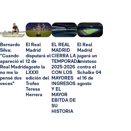
Bernardo
El Real
EL REAL
El Real
Silva:
Madrid
MADRID
Madrid
“Cuando
disputará el
CIERRA LA
jugará un
apareció el
12 de
TEMPORADA
amistoso
Real Madrid
agosto la
2025-2026
contra el
no me lo
LXXXI
CON LOS
Schalke 04
pensé dos
edición del
MAYORES
el 16 de
veces"
Trofeo
INGRESOS
agosto
Teresa
Y EL
Herrera
MAYOR
EBITDA DE
SU
HISTORIA