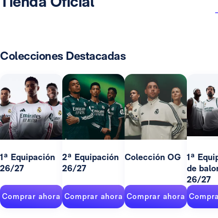
Tienda Oficial
Colecciones Destacadas
1ª Equipación
2ª Equipación
Colección OG
1ª Equi
26/27
26/27
de balo
26/27
Comprar ahora
Comprar ahora
Comprar ahora
Compra