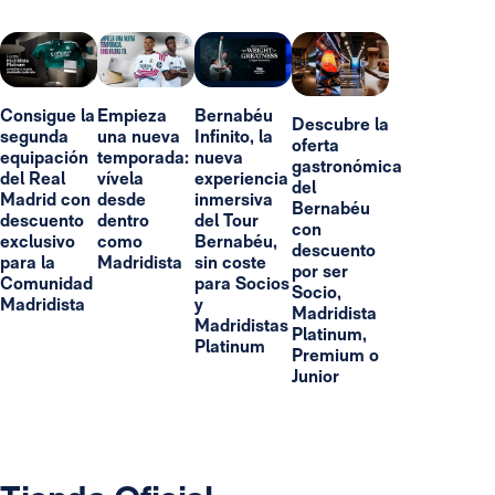
Consigue la
Empieza
Bernabéu
Descubre la
segunda
una nueva
Infinito, la
oferta
equipación
temporada:
nueva
gastronómica
del Real
vívela
experiencia
del
Madrid con
desde
inmersiva
Bernabéu
descuento
dentro
del Tour
con
exclusivo
como
Bernabéu,
descuento
para la
Madridista
sin coste
por ser
Comunidad
para Socios
Socio,
Madridista
y
Madridista
Madridistas
Platinum,
Platinum
Premium o
Junior