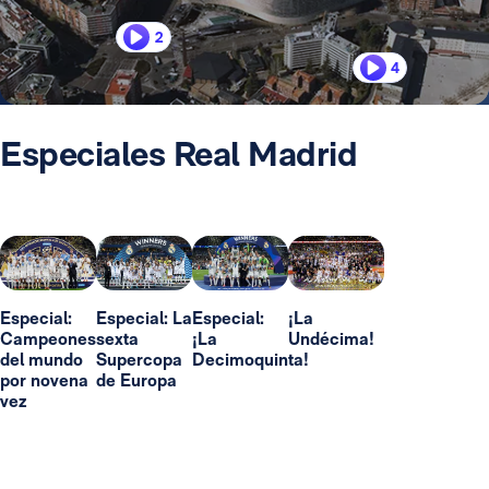
2
4
Especiales Real Madrid
Especial:
Especial: La
Especial:
¡La
Campeones
sexta
¡La
Undécima!
del mundo
Supercopa
Decimoquinta!
por novena
de Europa
vez