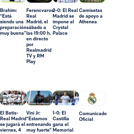
Brahim:
Ferencvaros-
2-0: El Real
Camisetas
“Está
Real
Madrid se
de apoyo a
siendo una
Madrid, el
impone al
Athenea
preparación
sábado a
Crystal
muy buena”
las 19:00 h,
Palace
en directo
por
Realmadrid
TV y RM
Play
El Betis-
Vini Jr:
1-0: El
Comunicado
Real Madrid
“Estamos
Castilla
Oficial
se jugará el
entrenando
gana el
viernes, 4
muy fuerte”
Memorial