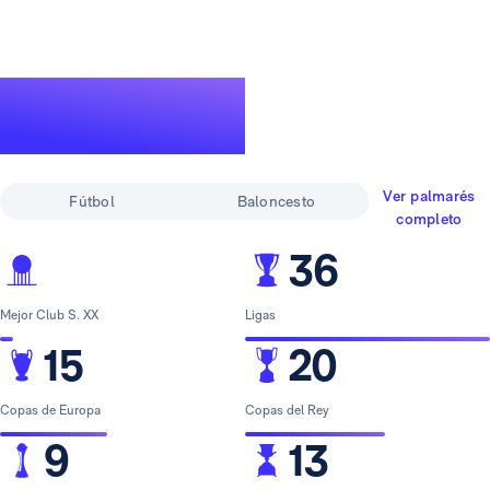
Un palmarés de
leyenda
Ver palmarés
Fútbol
Baloncesto
completo
36
Mejor Club S. XX
Ligas
15
20
Copas de Europa
Copas del Rey
9
13