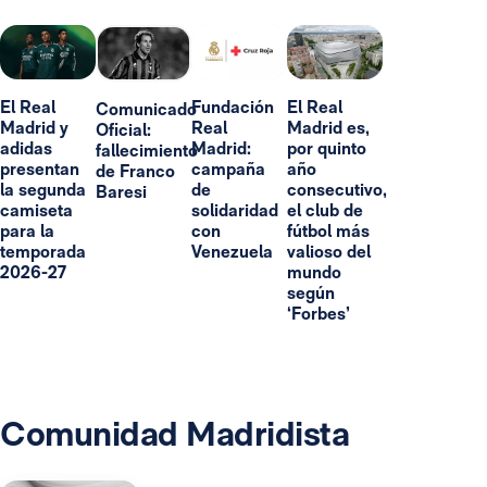
El Real
Fundación
El Real
Comunicado
Madrid y
Real
Madrid es,
Oficial:
adidas
Madrid:
por quinto
fallecimiento
presentan
campaña
año
de Franco
la segunda
de
consecutivo,
Baresi
camiseta
solidaridad
el club de
para la
con
fútbol más
temporada
Venezuela
valioso del
2026-27
mundo
según
‘Forbes’
Comunidad Madridista