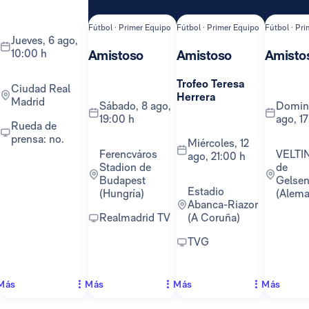
Fútbol · Primer Equipo
Fútbol · Primer Equipo
Fútbol · Pr
jueves, 6 ago,
10:00 h
Amistoso
Amistoso
Amisto
Trofeo Teresa
Ciudad Real
Herrera
Madrid
sábado, 8 ago,
domingo, 16
19:00 h
ago, 1
Rueda de
prensa: no.
miércoles, 12
Ferencváros
VELTINS-Arena
ago, 21:00 h
Stadion de
de
Budapest
Gelsen
Estadio
(Hungría)
(Alema
Abanca-Riazor
Realmadrid TV
(A Coruña)
TVG
Más
Más
Más
Más