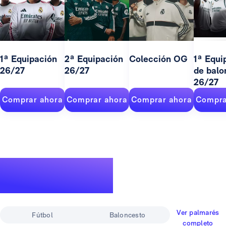
1ª Equipación
2ª Equipación
Colección OG
1ª Equi
26/27
26/27
de balo
26/27
Comprar ahora
Comprar ahora
Comprar ahora
Compra
Un palmarés de
leyenda
Ver palmarés
Fútbol
Baloncesto
completo