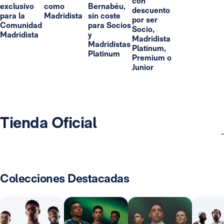
con
exclusivo
como
Bernabéu,
descuento
para la
Madridista
sin coste
por ser
Comunidad
para Socios
Socio,
Madridista
y
Madridista
Madridistas
Platinum,
Platinum
Premium o
Junior
Tienda Oficial
Colecciones Destacadas