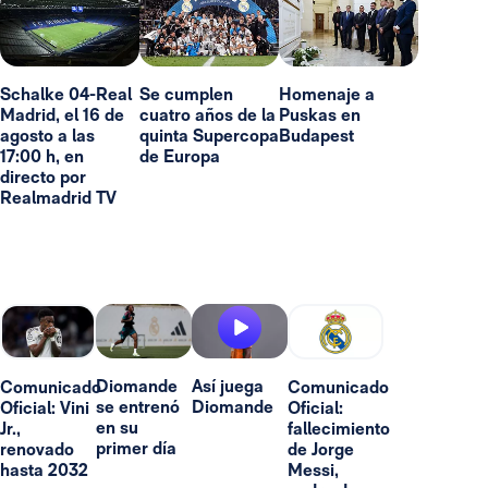
Schalke 04-Real
Se cumplen
Homenaje a
Madrid, el 16 de
cuatro años de la
Puskas en
agosto a las
quinta Supercopa
Budapest
17:00 h, en
de Europa
directo por
Realmadrid TV
Diomande
Así juega
Comunicado
Comunicado
se entrenó
Diomande
Oficial: Vini
Oficial:
en su
Jr.,
fallecimiento
primer día
renovado
de Jorge
hasta 2032
Messi,