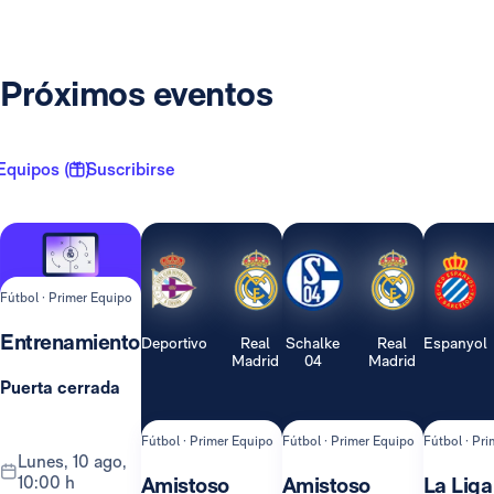
Próximos eventos
Equipos ( 1 )
Suscribirse
Fútbol · Primer Equipo
Entrenamiento
Deportivo
Real
Schalke
Real
Espanyol
Madrid
04
Madrid
Puerta cerrada
Fútbol · Primer Equipo
Fútbol · Primer Equipo
Fútbol · Pr
lunes, 10 ago,
10:00 h
Amistoso
Amistoso
La Liga