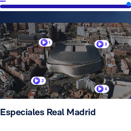
1
3
2
4
Especiales Real Madrid