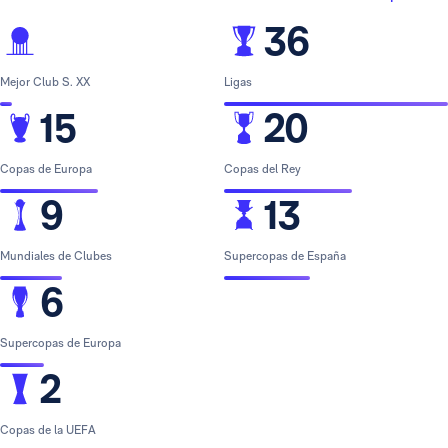
36
Mejor Club S. XX
Ligas
15
20
Copas de Europa
Copas del Rey
9
13
Mundiales de Clubes
Supercopas de España
6
Supercopas de Europa
2
Copas de la UEFA