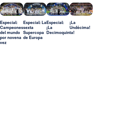
Especial:
Especial: La
Especial:
¡La
Campeones
sexta
¡La
Undécima!
del mundo
Supercopa
Decimoquinta!
por novena
de Europa
vez