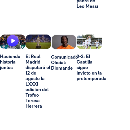
padre de
Leo Messi
Haciendo
El Real
2-2: El
Comunicado
historia
Madrid
Castilla
Oficial:
juntos
disputará el
sigue
Diomande
12 de
invicto en la
agosto la
pretemporada
LXXXI
edición del
Trofeo
Teresa
Herrera