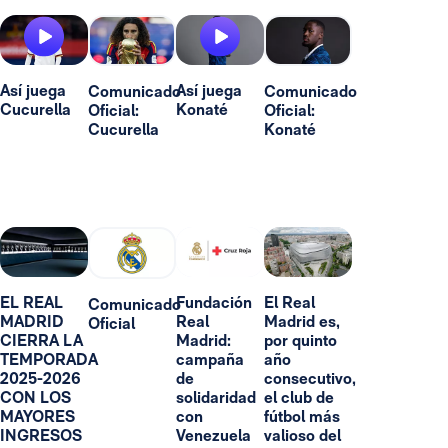
Así juega
Así juega
Comunicado
Comunicado
Cucurella
Konaté
Oficial:
Oficial:
Cucurella
Konaté
EL REAL
Fundación
El Real
Comunicado
MADRID
Real
Madrid es,
Oficial
CIERRA LA
Madrid:
por quinto
TEMPORADA
campaña
año
2025-2026
de
consecutivo,
CON LOS
solidaridad
el club de
MAYORES
con
fútbol más
INGRESOS
Venezuela
valioso del