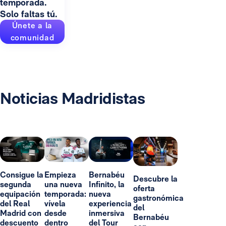
temporada.
Solo faltas tú.
Únete a la
comunidad
Noticias Madridistas
Consigue la
Empieza
Bernabéu
Descubre la
segunda
una nueva
Infinito, la
oferta
equipación
temporada:
nueva
gastronómica
del Real
vívela
experiencia
del
Madrid con
desde
inmersiva
Bernabéu
descuento
dentro
del Tour