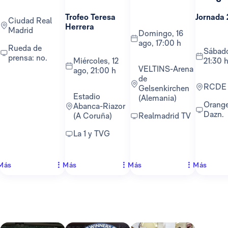
Trofeo Teresa
Jornada 
Ciudad Real
Herrera
Madrid
domingo, 16
ago, 17:00 h
Rueda de
sábado, 22 ago,
prensa: no.
miércoles, 12
21:30 
VELTINS-Arena
ago, 21:00 h
de
RCDE
Gelsenkirchen
Estadio
(Alemania)
Orange TV y
Abanca-Riazor
Dazn.
(A Coruña)
Realmadrid TV
La 1 y TVG
Más
Más
Más
Más