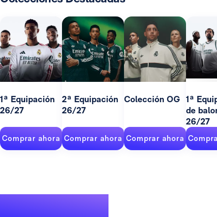
1ª Equipación
2ª Equipación
Colección OG
1ª Equi
26/27
26/27
de balo
26/27
Comprar ahora
Comprar ahora
Comprar ahora
Compra
Un palmarés de