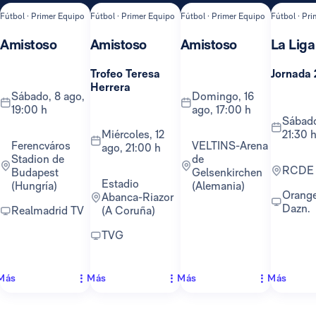
Fútbol · Primer Equipo
Fútbol · Primer Equipo
Fútbol · Primer Equipo
Fútbol · Pr
Amistoso
Amistoso
Amistoso
La Liga
Trofeo Teresa
Jornada 
Herrera
sábado, 8 ago,
domingo, 16
19:00 h
ago, 17:00 h
sábado, 22 ago,
miércoles, 12
21:30 
Ferencváros
VELTINS-Arena
ago, 21:00 h
Stadion de
de
RCDE
Budapest
Gelsenkirchen
Estadio
(Hungría)
(Alemania)
Orange TV y
Abanca-Riazor
Dazn.
Realmadrid TV
(A Coruña)
TVG
Más
Más
Más
Más