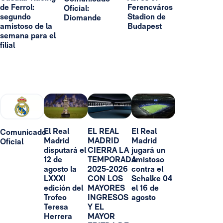
de Ferrol:
Ferencváros
Oficial:
segundo
Stadion de
Diomande
amistoso de la
Budapest
semana para el
filial
El Real
EL REAL
El Real
Comunicado
Madrid
MADRID
Madrid
Oficial
disputará el
CIERRA LA
jugará un
12 de
TEMPORADA
amistoso
agosto la
2025-2026
contra el
LXXXI
CON LOS
Schalke 04
edición del
MAYORES
el 16 de
Trofeo
INGRESOS
agosto
Teresa
Y EL
Herrera
MAYOR