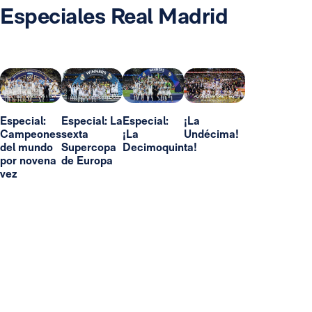
Especiales Real Madrid
Especial:
Especial: La
Especial:
¡La
Campeones
sexta
¡La
Undécima!
del mundo
Supercopa
Decimoquinta!
por novena
de Europa
vez