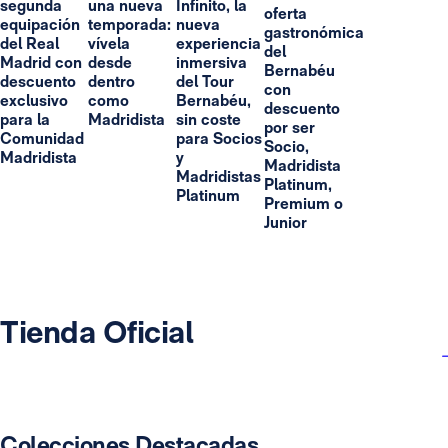
segunda
una nueva
Infinito, la
oferta
equipación
temporada:
nueva
gastronómica
del Real
vívela
experiencia
del
Madrid con
desde
inmersiva
Bernabéu
descuento
dentro
del Tour
con
exclusivo
como
Bernabéu,
descuento
para la
Madridista
sin coste
por ser
Comunidad
para Socios
Socio,
Madridista
y
Madridista
Madridistas
Platinum,
Platinum
Premium o
Junior
Tienda Oficial
Colecciones Destacadas