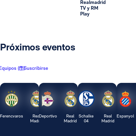
Realmadrid
TV y RM
Play
Próximos eventos
Equipos ( 1 )
Suscribirse
Ferencvaros
Real
Deportivo
Real
Schalke
Real
Espanyol
Madrid
Madrid
04
Madrid