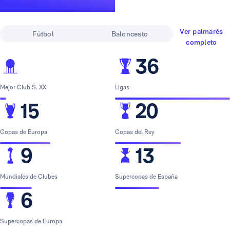
leyenda
Ver palmarés
Fútbol
Baloncesto
completo
36
Mejor Club S. XX
Ligas
15
20
Copas de Europa
Copas del Rey
9
13
Mundiales de Clubes
Supercopas de España
6
Supercopas de Europa