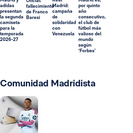
Oficial:
adidas
Madrid:
por quinto
fallecimiento
presentan
campaña
año
de Franco
la segunda
de
consecutivo,
Baresi
camiseta
solidaridad
el club de
para la
con
fútbol más
temporada
Venezuela
valioso del
2026-27
mundo
según
‘Forbes’
Comunidad Madridista