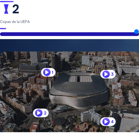
2
Copas de la UEFA
1
3
2
4