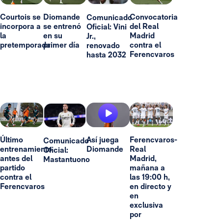
Courtois se
Diomande
Convocatoria
Comunicado
incorpora a
se entrenó
del Real
Oficial: Vini
la
en su
Madrid
Jr.,
pretemporada
primer día
contra el
renovado
Ferencvaros
hasta 2032
Último
Así juega
Ferencvaros-
Comunicado
entrenamiento
Diomande
Real
Oficial:
antes del
Madrid,
Mastantuono
partido
mañana a
contra el
las 19:00 h,
Ferencvaros
en directo y
en
exclusiva
por