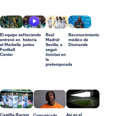
El equipo se
Haciendo
Real
Reconocimiento
entrenó en
historia
Madrid-
médico de
el Marbella
juntos
Sevilla: a
Diomande
Football
seguir
Center
invictas en
la
pretemporada
Castilla-Racing
Así es el
Comunicado